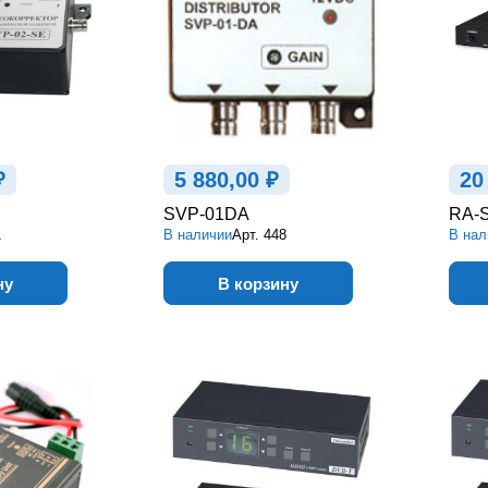
₽
5 880,00 ₽
20
SVP-01DA
RA-
1
В наличии
Арт.
448
В нал
ну
В корзину