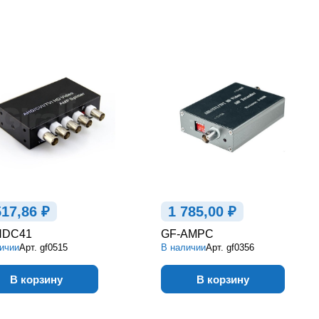
517,86 ₽
1 785,00 ₽
HDC41
GF-AMPC
ичии
Арт.
gf0515
В наличии
Арт.
gf0356
В корзину
В корзину