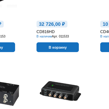
₽
32 726,00 ₽
10
CD816HD
CD4
3153
В наличии
Арт.
011533
В нал
ну
В корзину