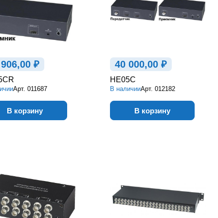
 906,00 ₽
40 000,00 ₽
5CR
HE05C
ичии
Арт.
011687
В наличии
Арт.
012182
В корзину
В корзину