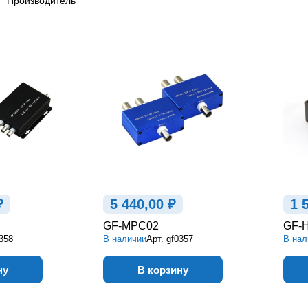
Производитель
₽
5 440,00 ₽
1 
GF-MPC02
GF-
358
В наличии
Арт.
gf0357
В нал
ну
В корзину