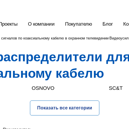
Проекты
О компании
Покупателю
Блог
Ко
 сигналов по коаксиальному кабелю в охранном телевидении
Видеоусил
распределители для
иальному кабелю
OSNOVO
SC&T
Себокс
Спецви
Показать все категории