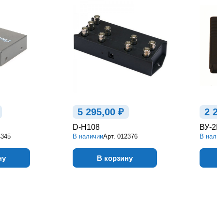
5 295,00 ₽
2 
D-H108
ВУ-
4345
В наличии
Арт.
012376
В нал
ну
В корзину