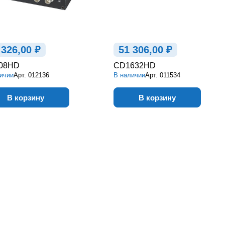
 326,00 ₽
51 306,00 ₽
08HD
CD1632HD
ичии
Арт.
012136
В наличии
Арт.
011534
В корзину
В корзину