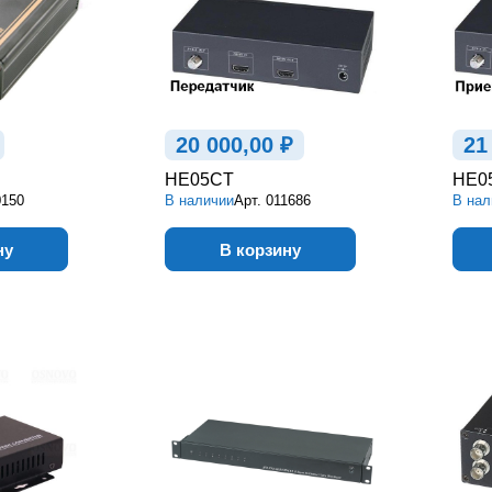
20 000,00 ₽
21
HE05CT
HE0
0150
В наличии
Арт.
011686
В нал
ну
В корзину