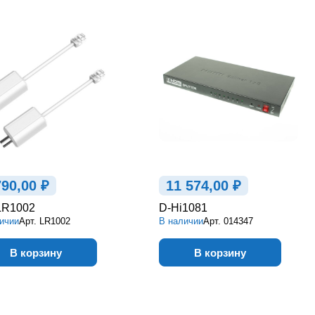
790,00 ₽
11 574,00 ₽
LR1002
D-Hi1081
ичии
Арт.
LR1002
В наличии
Арт.
014347
В корзину
В корзину