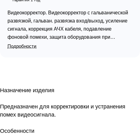
Видеокорректор. Видеокорректор с гальванической
развязкой, гальван. развязка вход/выход, усиление
сигнала, коррекция АЧХ кабеля, подавление
фоновой помехи, защита оборудования при
аварийных ситуациях в электросети, 220 В, 50 Гц
Подробности
Назначение изделия
Предназначен для корректировки и устранения
помех видеосигнала.
Особенности