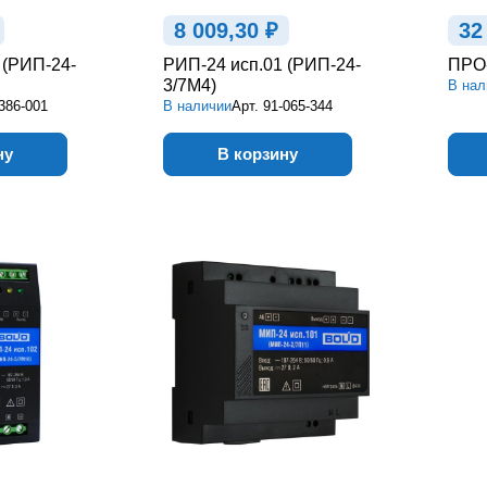
8 009,30 ₽
32
 (РИП-24-
РИП-24 исп.01 (РИП-24-
ПРО
3/7М4)
В нал
386-001
В наличии
Арт.
91-065-344
ну
В корзину