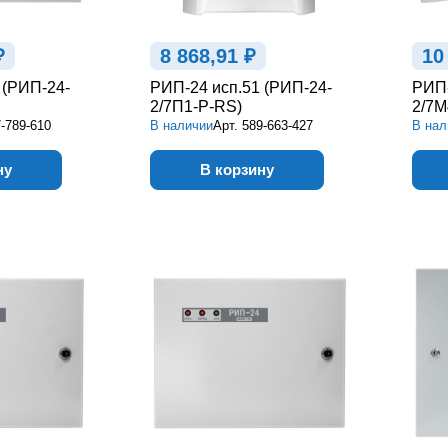
₽
8 868,91 ₽
10
 (РИП-24-
РИП-24 исп.51 (РИП-24-
РИП-
2/7П1-Р-RS)
2/7М
-789-610
В наличии
Арт.
589-663-427
В нал
ну
В корзину