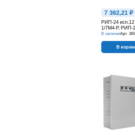
7 362,21 ₽
РИП-24 исп.12
1/7М4-Р, РИП-2
В наличии
Арт.
365
В корзи