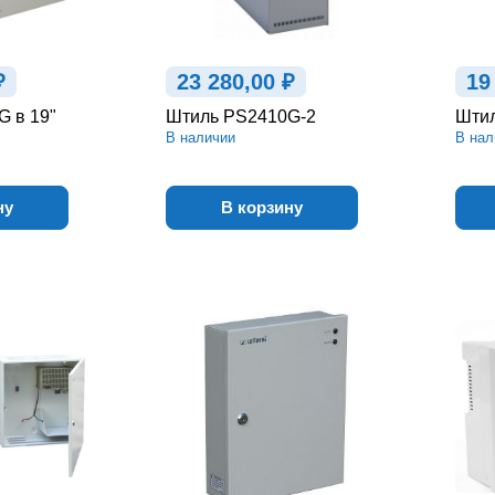
₽
23 280,00 ₽
19
 в 19"
Штиль PS2410G-2
Шти
В наличии
В нал
ну
В корзину