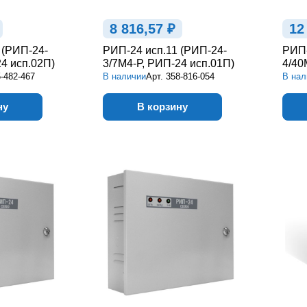
8 816,57 ₽
12
 (РИП-24-
РИП-24 исп.11 (РИП-24-
РИП-
4 исп.02П)
3/7М4-Р, РИП-24 исп.01П)
4/40
-482-467
В наличии
Арт.
358-816-054
В нал
ну
В корзину