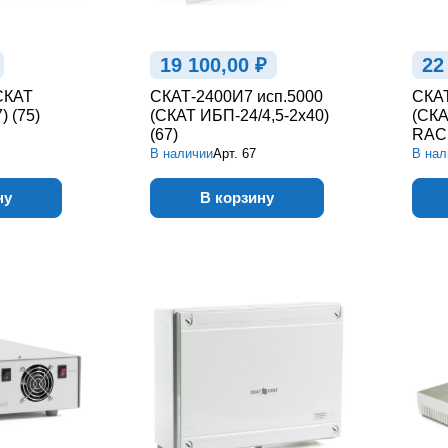
19 100,00 ₽
22
СКАТ
СКАТ-2400И7 исп.5000
СКА
) (75)
(СКАТ ИБП-24/4,5-2x40)
(СКА
(67)
RACK
В наличии
Арт.
67
В нал
ну
В корзину