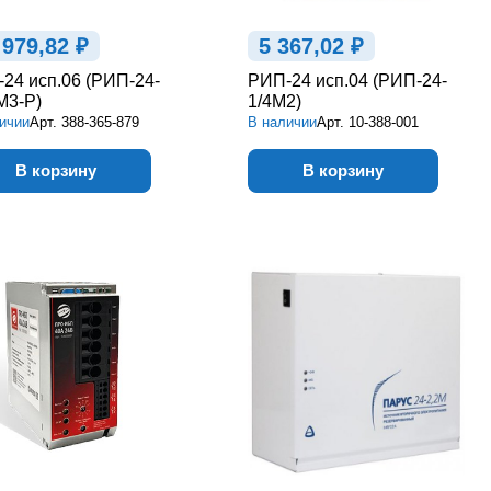
 979,82 ₽
5 367,02 ₽
24 исп.06 (РИП-24-
РИП-24 исп.04 (РИП-24-
М3-Р)
1/4М2)
ичии
Арт.
388-365-879
В наличии
Арт.
10-388-001
В корзину
В корзину