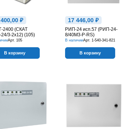
 400,00 ₽
17 446,00 ₽
-2400 (СКАТ
РИП-24 исп.57 (РИП-24-
24/3-2x12) (105)
8/40М3-Р-RS)
ичии
Арт.
105
В наличии
Арт.
1-540-341-821
В корзину
В корзину