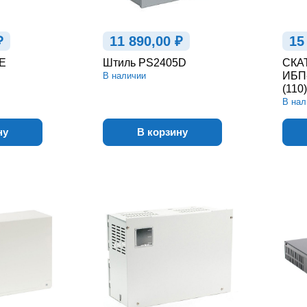
₽
11 890,00 ₽
15
E
Штиль PS2405D
СКАТ
ИБП-
В наличии
(110)
В нал
ну
В корзину