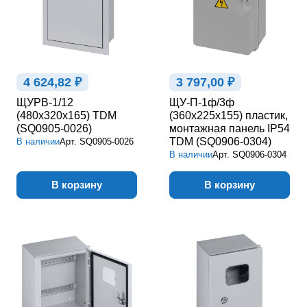
4 624,82 ₽
3 797,00 ₽
ЩУРВ-1/12
ЩУ-П-1ф/3ф
(480х320х165) TDM
(360х225х155) пластик,
(SQ0905-0026)
монтажная панель IP54
TDM (SQ0906-0304)
В наличии
Арт.
SQ0905-0026
В наличии
Арт.
SQ0906-0304
В корзину
В корзину