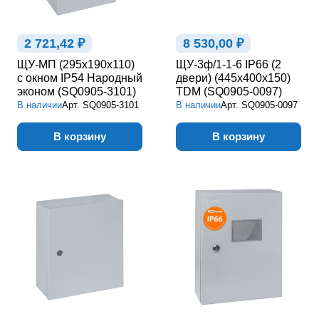
2 721,42 ₽
8 530,00 ₽
ЩУ-МП (295х190х110)
ЩУ-3ф/1-1-6 IP66 (2
с окном IP54 Народный
двери) (445х400х150)
эконом (SQ0905-3101)
TDM (SQ0905-0097)
В наличии
Арт.
SQ0905-3101
В наличии
Арт.
SQ0905-0097
В корзину
В корзину