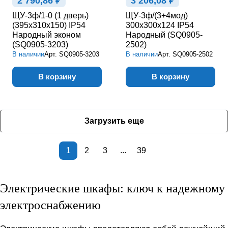
2 790,86 ₽
3 206,08 ₽
ЩУ-3ф/1-0 (1 дверь)
ЩУ-3ф/(3+4мод)
(395х310х150) IP54
300х300х124 IP54
Народный эконом
Народный (SQ0905-
(SQ0905-3203)
2502)
В наличии
Арт.
SQ0905-3203
В наличии
Арт.
SQ0905-2502
В корзину
В корзину
Загрузить еще
1
2
3
...
39
Электрические шкафы: ключ к надежному
электроснабжению