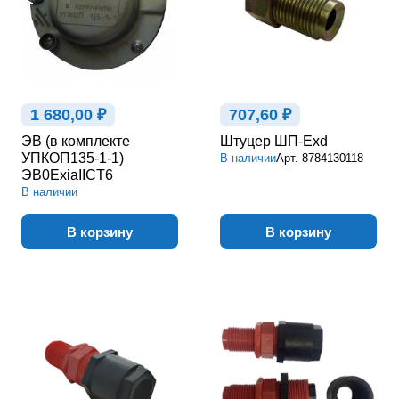
1 680,00 ₽
707,60 ₽
ЭВ (в комплекте
Штуцер ШП-Exd
УПКОП135-1-1)
В наличии
Арт.
8784130118
ЭВ0ExiaIICT6
В наличии
В корзину
В корзину