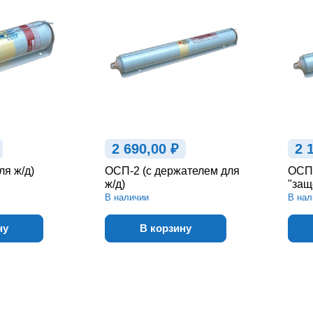
2 690,00 ₽
2 
ля ж/д)
ОСП-2 (с держателем для
ОСП-
ж/д)
"защ
В наличии
В нал
ну
В корзину