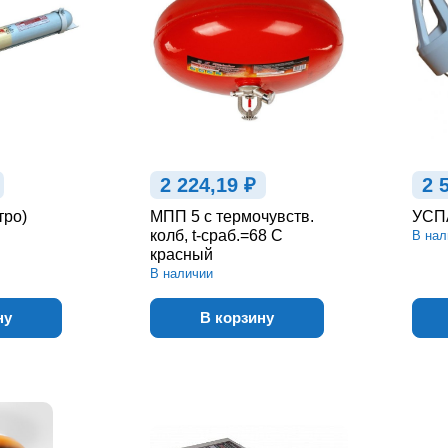
2 224,19 ₽
2 
тро)
МПП 5 с термочувств.
УСП
колб, t-сраб.=68 С
В нал
красный
В наличии
ну
В корзину