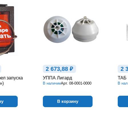
2 673,88 ₽
2 
ел запуска
УППА Лигард
ТАБ 
»)
В наличии
Арт.
08-0001-0000
В нал
ну
В корзину