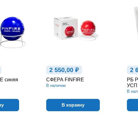
2 550,00 ₽
2 
E синяя
СФЕРА FINFIRE
РБ Р
УСП 
В наличии
В нал
ну
В корзину