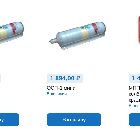
1 894,00 ₽
1 
ОСП-1 мини
МПП 
колб
В наличии
крас
В нал
ну
В корзину