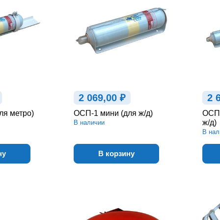
2 069,00 ₽
2 
ля метро)
ОСП-1 мини (для ж/д)
ОСП-
ж/д)
В наличии
В нал
ну
В корзину