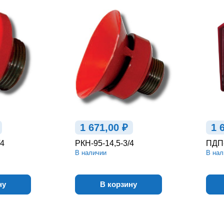
1 671,00 ₽
1 
/4
РКН-95-14,5-3/4
ПДП-
В наличии
В нал
ну
В корзину