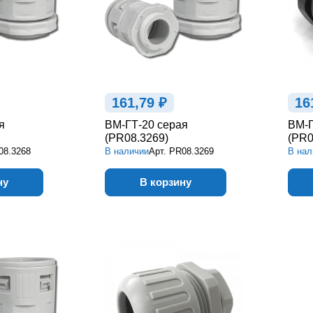
161,79 ₽
16
я
ВМ-ГТ-20 серая
ВМ-Г
(PR08.3269)
(PR0
08.3268
В наличии
Арт.
PR08.3269
В нал
ну
В корзину