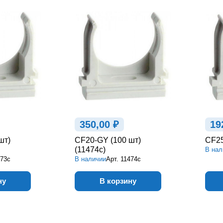
350,00 ₽
19
шт)
CF20-GY (100 шт)
CF25
(11474c)
В нал
473c
В наличии
Арт.
11474c
ну
В корзину