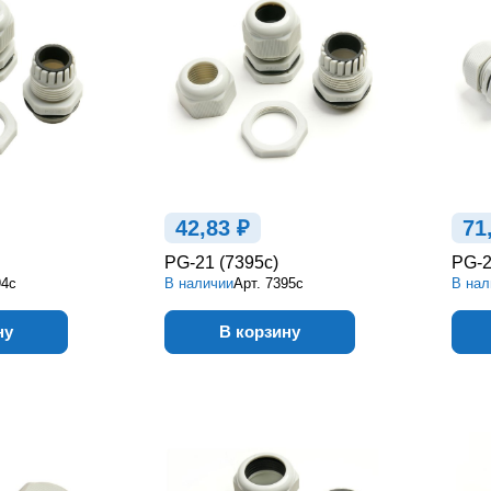
42,83 ₽
71
PG-21 (7395c)
PG-2
94c
В наличии
Арт.
7395c
В нал
ну
В корзину