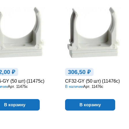
2,00 ₽
306,50 ₽
-GY (50 шт) (11475c)
CF32-GY (50 шт) (11476c)
ичии
Арт.
11475c
В наличии
Арт.
11476c
В корзину
В корзину