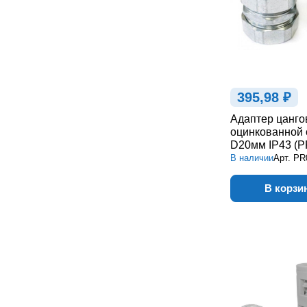
395,98 ₽
Адаптер цанго
оцинкованной 
D20мм IP43 (P
В наличии
Арт.
PR
В корзи