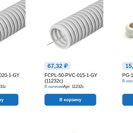
67,32 ₽
15
020-1-GY
FCPL-50-PVC-015-1-GY
PG-1
(11232c)
В нал
231c
В наличии
Арт.
11232c
ну
В корзину