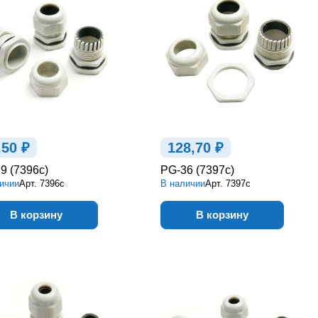
,50 ₽
128,70 ₽
9 (7396c)
PG-36 (7397c)
ичии
Арт.
7396c
В наличии
Арт.
7397c
В корзину
В корзину