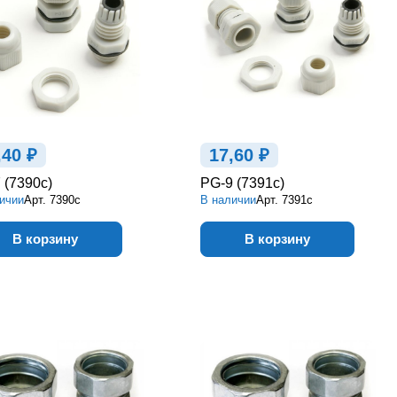
,40 ₽
17,60 ₽
 (7390c)
PG-9 (7391c)
ичии
Арт.
7390c
В наличии
Арт.
7391c
В корзину
В корзину