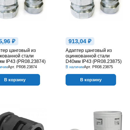
5,96 ₽
913,04 ₽
тер цанговый из
Адаптер цанговый из
кованной стали
оцинкованной стали
м IP43 (PR08.23874)
D40мм IP43 (PR08.23875)
ичии
Арт.
PR08.23874
В наличии
Арт.
PR08.23875
В корзину
В корзину