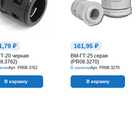
1,79 ₽
161,95 ₽
Т-20 черная
ВМ-ГТ-25 серая
8.3762)
(PR08.3270)
ичии
Арт.
PR08.3762
В наличии
Арт.
PR08.3270
В корзину
В корзину