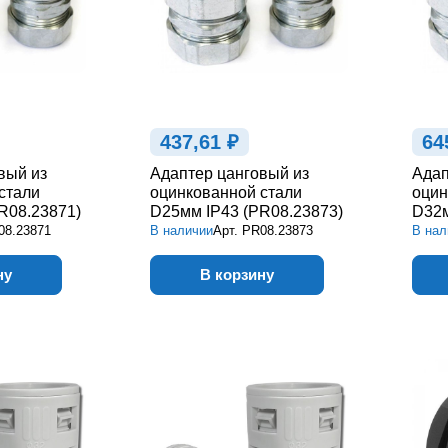
437,61 ₽
64
вый из
Адаптер цанговый из
Адап
стали
оцинкованной стали
оцин
R08.23871)
D25мм IP43 (PR08.23873)
D32м
08.23871
В наличии
Арт.
PR08.23873
В нал
ну
В корзину