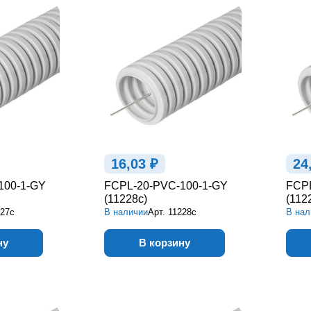
16,03 ₽
24
100-1-GY
FCPL-20-PVC-100-1-GY
FCPL
(11228c)
(112
227c
В наличии
Арт.
11228c
В нал
ну
В корзину