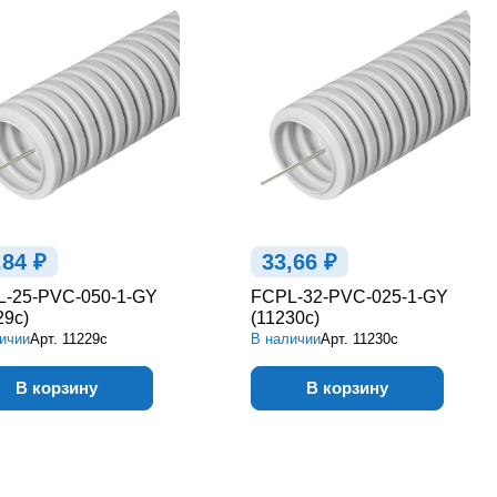
,84 ₽
33,66 ₽
-25-PVC-050-1-GY
FCPL-32-PVC-025-1-GY
29c)
(11230c)
ичии
Арт.
11229c
В наличии
Арт.
11230c
В корзину
В корзину