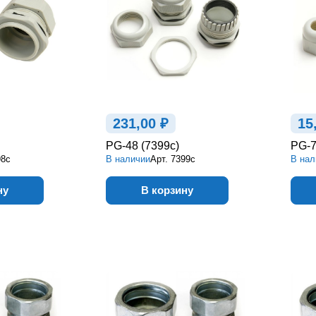
231,00 ₽
15
PG-48 (7399c)
PG-7
98c
В наличии
Арт.
7399c
В нал
ну
В корзину