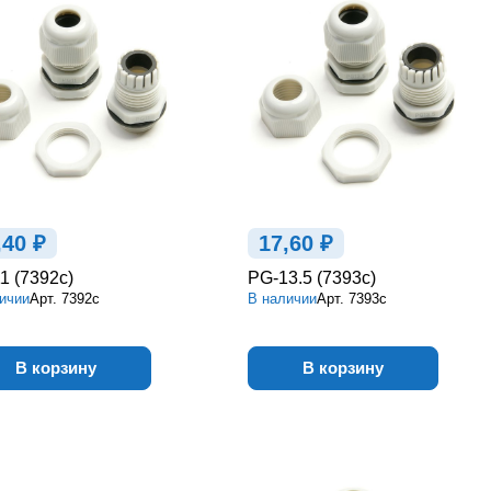
,40 ₽
17,60 ₽
1 (7392c)
PG-13.5 (7393c)
ичии
Арт.
7392c
В наличии
Арт.
7393c
В корзину
В корзину