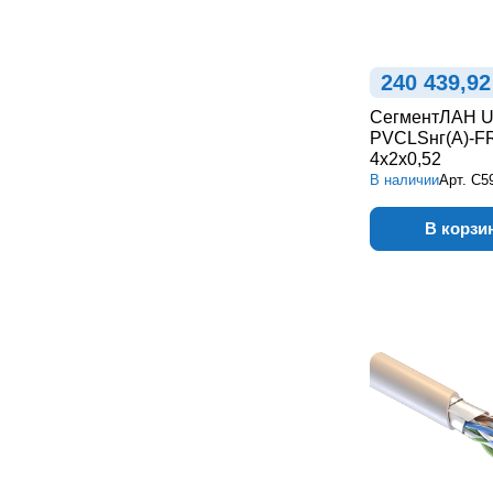
240 439,92
СегментЛАН U
PVCLSнг(А)-F
4х2х0,52
В наличии
Арт.
С5
В корзи