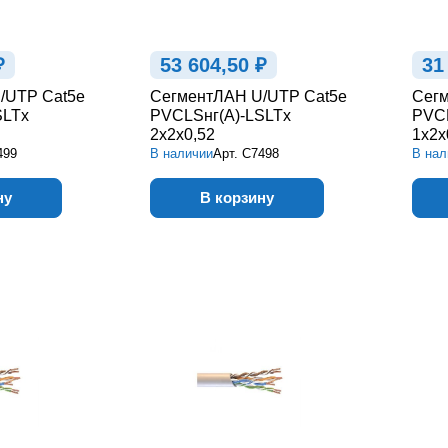
₽
53 604,50 ₽
31
/UTP Cat5e
СегментЛАН U/UTP Cat5e
Сегм
SLTx
PVCLSнг(А)-LSLTx
PVCL
2х2х0,52
1х2х
499
В наличии
Арт.
С7498
В нал
ну
В корзину