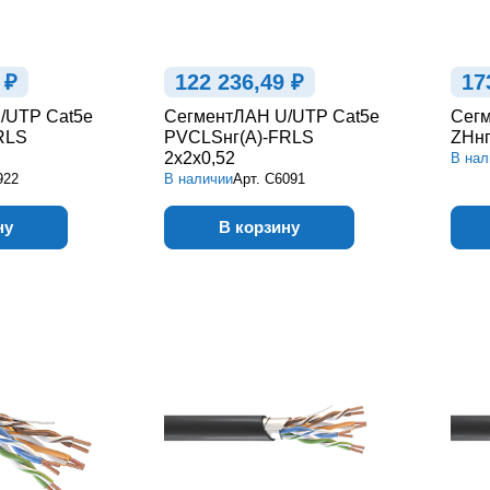
 ₽
122 236,49 ₽
17
/UTP Cat5e
СегментЛАН U/UTP Cat5e
Сегм
RLS
PVCLSнг(А)-FRLS
ZHнг
2х2х0,52
В нал
922
В наличии
Арт.
С6091
ну
В корзину