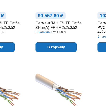
 ₽
90 557,60 ₽
10
/UTP Cat5e
СегментЛАН F/UTP Cat5e
Сегм
4х2х0,52
ZHнг(А)-FRHF 2х2х0,52
PVCL
4х2х
105
В наличии
Арт.
С6869
В нал
ну
В корзину