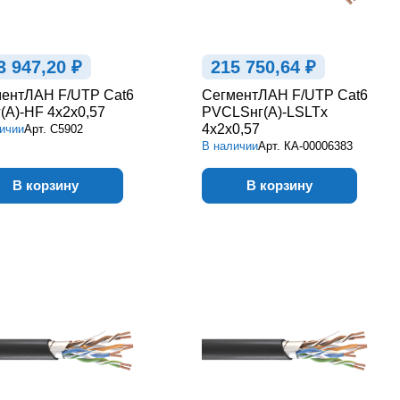
3 947,20 ₽
215 750,64 ₽
ентЛАН F/UTP Cat6
СегментЛАН F/UTP Cat6
(А)-HF 4х2х0,57
PVCLSнг(А)-LSLTx
4х2х0,57
ичии
Арт.
С5902
В наличии
Арт.
КА-00006383
В корзину
В корзину