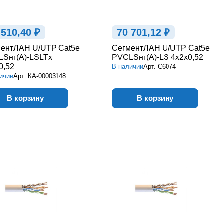
 510,40 ₽
70 701,12 ₽
ентЛАН U/UTP Cat5e
СегментЛАН U/UTP Cat5e
Sнг(А)-LSLTx
PVCLSнг(А)-LS 4х2х0,52
0,52
В наличии
Арт.
С6074
ичии
Арт.
КА-00003148
В корзину
В корзину