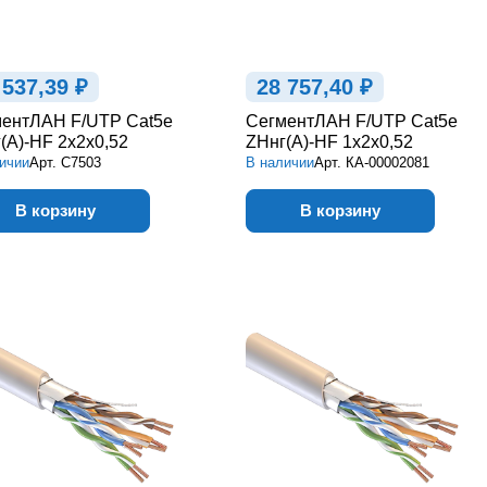
 537,39 ₽
28 757,40 ₽
ентЛАН F/UTP Cat5e
СегментЛАН F/UTP Cat5e
(А)-HF 2х2х0,52
ZHнг(А)-HF 1х2х0,52
ичии
Арт.
С7503
В наличии
Арт.
КА-00002081
В корзину
В корзину