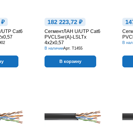
 ₽
182 223,72 ₽
14
/UTP Cat6
СегментЛАН U/UTP Cat6
Сегм
2х0,57
PVCLSнг(А)-LSLTx
PVCL
4х2х0,57
902
В нал
В наличии
Арт.
Т1455
ну
В корзину