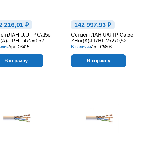
2 216,01 ₽
142 997,93 ₽
ентЛАН U/UTP Cat5e
СегментЛАН U/UTP Cat5e
(А)-FRHF 4х2х0,52
ZHнг(А)-FRHF 2х2х0,52
ичии
Арт.
С6415
В наличии
Арт.
С5808
В корзину
В корзину