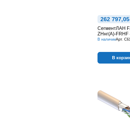
262 797,05
СегментЛАН F
ZHнг(А)-FRHF 
В наличии
Арт.
С6
В корзи