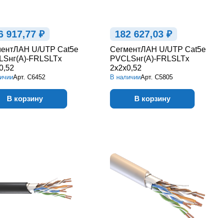
6 917,77 ₽
182 627,03 ₽
ентЛАН U/UTP Cat5e
СегментЛАН U/UTP Cat5e
LSнг(А)-FRLSLTx
PVCLSнг(А)-FRLSLTx
0,52
2х2х0,52
ичии
Арт.
С6452
В наличии
Арт.
С5805
В корзину
В корзину