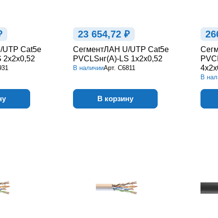
₽
23 654,72 ₽
26
/UTP Cat5e
СегментЛАН U/UTP Cat5e
Сегм
 2х2х0,52
PVCLSнг(А)-LS 1х2х0,52
PVC
4х2х
931
В наличии
Арт.
С6811
В нал
ну
В корзину