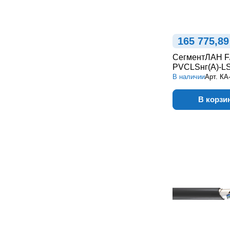
165 775,89
СегментЛАН F
PVCLSнг(А)-LS
В наличии
Арт.
КА
В корзи