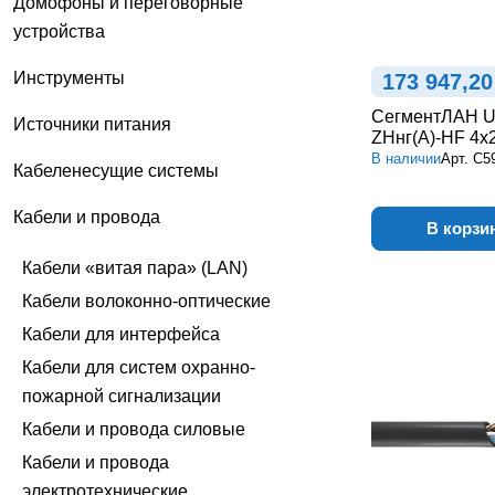
Домофоны и переговорные
устройства
Инструменты
173 947,20
СегментЛАН U
Источники питания
ZHнг(А)-HF 4х
В наличии
Арт.
С5
Кабеленесущие системы
Кабели и провода
В корзи
Кабели «витая пара» (LAN)
Кабели волоконно-оптические
Кабели для интерфейса
Кабели для систем охранно-
пожарной сигнализации
Кабели и провода силовые
Кабели и провода
электротехнические