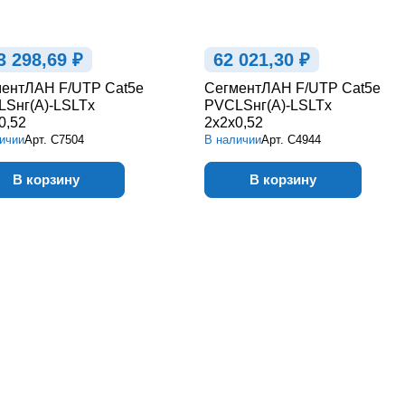
3 298,69 ₽
62 021,30 ₽
ентЛАН F/UTP Cat5e
СегментЛАН F/UTP Cat5e
Sнг(А)-LSLTx
PVCLSнг(А)-LSLTx
0,52
2х2х0,52
ичии
Арт.
С7504
В наличии
Арт.
С4944
В корзину
В корзину