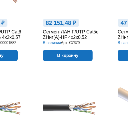
 ₽
82 151,48 ₽
47
/UTP Cat6
СегментЛАН F/UTP Cat5e
Сегм
 4х2х0,57
ZHнг(А)-HF 4х2х0,52
ZHнг
-00001582
В наличии
Арт.
С7379
В нал
ну
В корзину