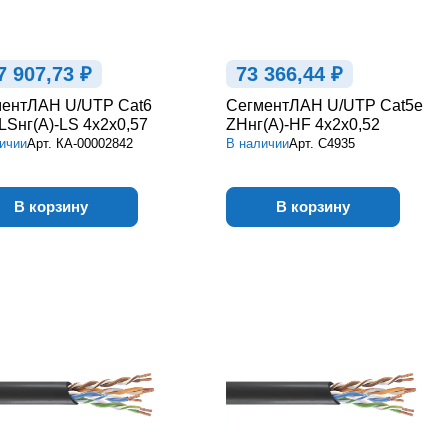
7 907,73 ₽
73 366,44 ₽
ентЛАН U/UTP Cat6
СегментЛАН U/UTP Cat5e
Sнг(А)-LS 4х2х0,57
ZHнг(А)-HF 4х2х0,52
ичии
Арт.
КА-00002842
В наличии
Арт.
С4935
В корзину
В корзину