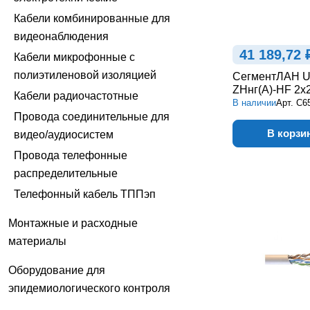
Кабели комбинированные для
видеонаблюдения
41 189,72 
Кабели микрофонные с
полиэтиленовой изоляцией
СегментЛАН U
ZHнг(А)-HF 2х
Кабели радиочастотные
В наличии
Арт.
С6
Провода соединительные для
В корзи
видео/аудиосистем
Провода телефонные
распределительные
Телефонный кабель ТППэп
Монтажные и расходные
материалы
Оборудование для
эпидемиологического контроля