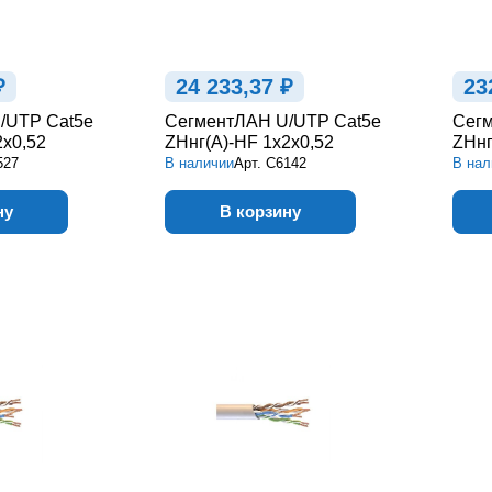
₽
24 233,37 ₽
23
/UTP Cat5e
СегментЛАН U/UTP Cat5e
Сегм
2х0,52
ZHнг(А)-HF 1х2х0,52
ZHнг
527
В наличии
Арт.
С6142
В нал
ну
В корзину