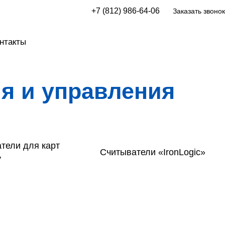
+7 (812) 986-64-06
Заказать звонок
нтакты
я и управления
тели для карт
Считыватели «IronLogic»
y
атели «CARDDEX»
Считыватели «DAHUA»
тели «Optimus»
Считыватели «Parsec»