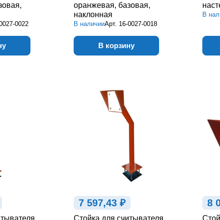
зовая,
оранжевая, базовая,
наст
наклонная
В нал
0027-0022
В наличии
Арт.
16-0027-0018
ну
В корзину
7 597,43 ₽
8 
итывателя
Стойка для считывателя
Стой