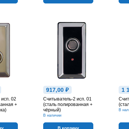
917,00 ₽
1 
исп. 02
Считыватель-2 исп. 01
Счит
ванная +
(сталь полированная +
(ста
ка)
чёрный)
В нал
В наличии
ну
В корзину