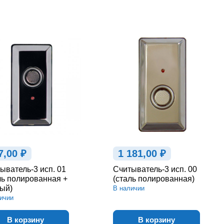
тели «RusGuard»
Считыватели «Smartec»
атели «TRASSIR»
Считыватели «UniReader»
тели различных
Считыватели для ключей
дителей
Touch Memory
7,00 ₽
1 181,00 ₽
ыватель-3 исп. 01
Считыватель-3 исп. 00
ль полированная +
(сталь полированная)
ый)
В наличии
ичии
В корзину
В корзину