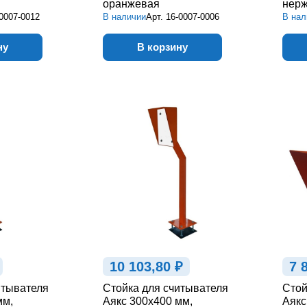
оранжевая
нерж
0007-0012
В наличии
Арт.
16-0007-0006
В нал
ну
В корзину
10 103,80 ₽
7 
итывателя
Стойка для считывателя
Стой
мм,
Аякс 300х400 мм,
Аякс