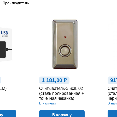
OX»
Считыватели «ProxWay»
Считыва
Производитель
tos»
Считыватели «TEMID»
Считыв
Считыва
кроЭм»
Считыватели «Эра»
произво
1 181,00 ₽
91
EM)
Считыватель-3 исп. 02
Счит
(сталь полированная +
(ста
точечная чеканка)
чёрн
В наличии
В нал
ну
В корзину