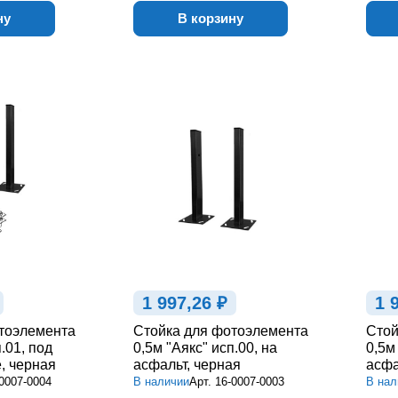
ну
В корзину
1 997,26 ₽
1 
тоэлемента
Стойка для фотоэлемента
Стой
.01, под
0,5м "Аякс" исп.00, на
0,5м
, черная
асфальт, черная
асфа
0007-0004
В наличии
Арт.
16-0007-0003
В нал