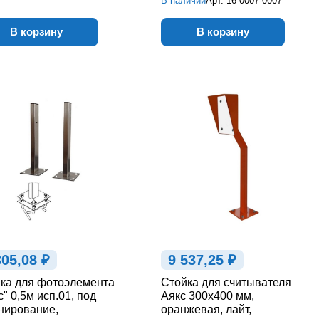
В наличии
Арт.
16-0007-0007
В корзину
В корзину
305,08 ₽
9 537,25 ₽
ка для фотоэлемента
Стойка для считывателя
с" 0,5м исп.01, под
Аякс 300х400 мм,
нирование,
оранжевая, лайт,