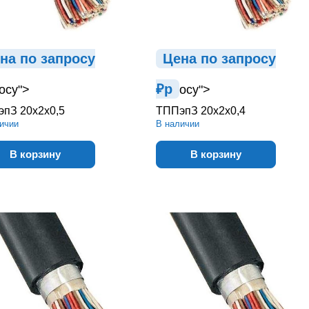
на по зап
р
осу
Цена по зап
р
осу
₽
р
осу">
осу">
пЗ 20х2х0,5
ТППэпЗ 20х2х0,4
ичии
В наличии
В корзину
В корзину