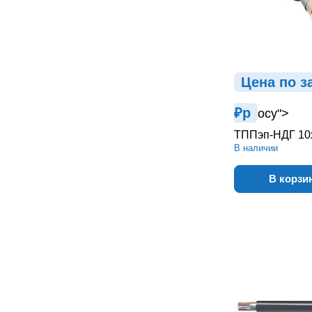
Цена по з
₽
р
осу">
ТППэп-НДГ 10
В наличии
В корзи