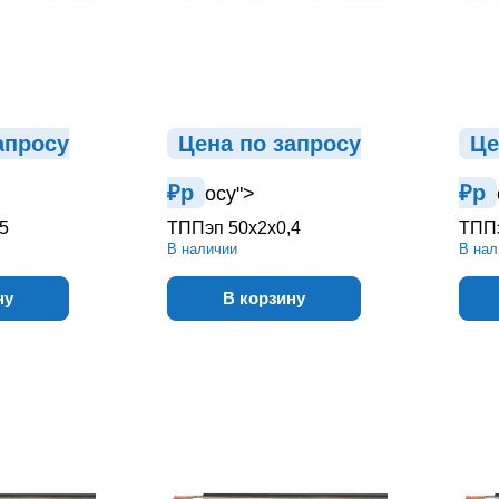
ап
р
осу
Цена по зап
р
осу
Це
₽
р
₽
р
осу">
5
ТППэп 50х2х0,4
ТППэ
В наличии
В нал
ну
В корзину