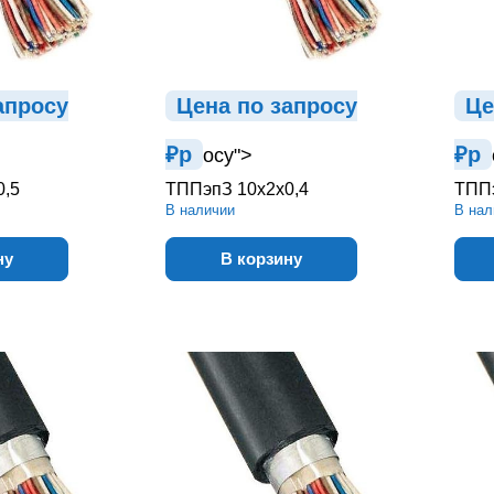
ап
р
осу
Цена по зап
р
осу
Це
₽
р
₽
р
осу">
0,5
ТППэпЗ 10х2х0,4
ТППэ
В наличии
В нал
ну
В корзину