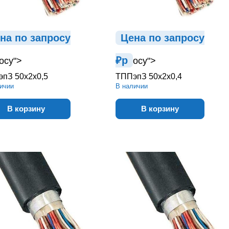
на по зап
р
осу
Цена по зап
р
осу
₽
р
осу">
осу">
пЗ 50х2х0,5
ТППэпЗ 50х2х0,4
ичии
В наличии
В корзину
В корзину