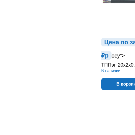
Цена по з
₽
р
осу">
ТППэп 20х2х0,
В наличии
В корзи