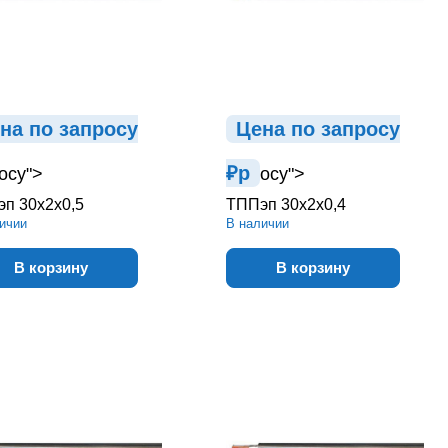
на по зап
р
осу
Цена по зап
р
осу
₽
р
осу">
осу">
п 30х2х0,5
ТППэп 30х2х0,4
ичии
В наличии
В корзину
В корзину