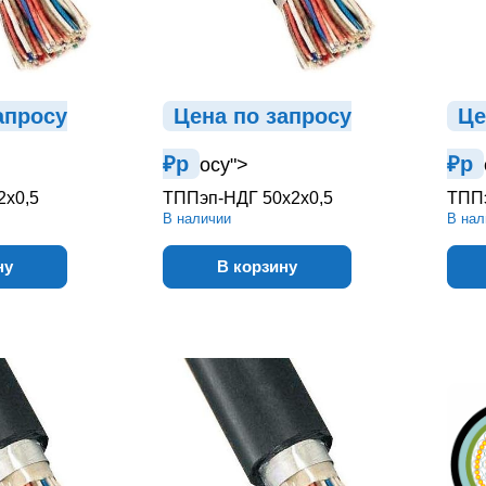
ап
р
осу
Цена по зап
р
осу
Це
₽
р
₽
р
осу">
2х0,5
ТППэп-НДГ 50х2х0,5
ТППэ
В наличии
В нал
ну
В корзину