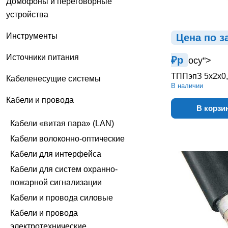
Домофоны и переговорные
устройства
Инструменты
Цена по з
Источники питания
₽
р
осу">
ТППэпЗ 5х2х0
Кабеленесущие системы
В наличии
Кабели и провода
В корзи
Кабели «витая пара» (LAN)
Кабели волоконно-оптические
Кабели для интерфейса
Кабели для систем охранно-
пожарной сигнализации
Кабели и провода силовые
Кабели и провода
электротехнические