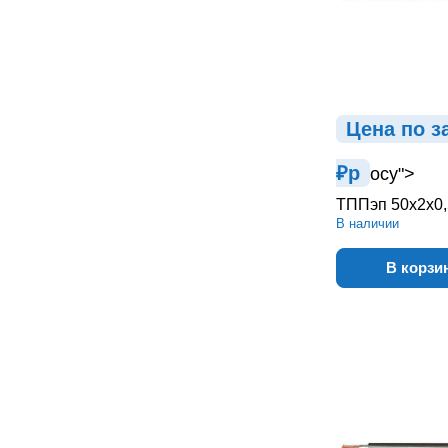
Цена по з
₽
р
осу">
ТППэп 50х2х0,
В наличии
В корзи