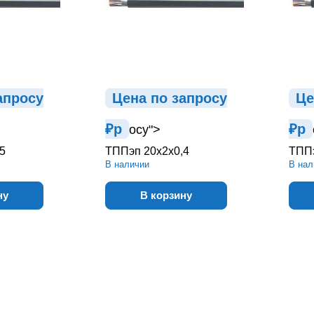
ап
р
осу
Цена по зап
р
осу
Це
₽
р
₽
р
осу">
5
ТППэп 20х2х0,4
ТППэ
В наличии
В нал
ну
В корзину