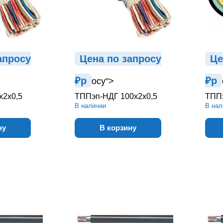
ап
р
осу
Цена по зап
р
осу
Це
₽
р
₽
р
осу">
х2х0,5
ТППэп-НДГ 100х2х0,5
ТППэ
В наличии
В нал
ну
В корзину