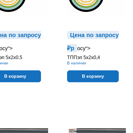
на по зап
р
осу
Цена по зап
р
осу
₽
р
осу">
осу">
п 5х2х0.5
ТППэп 5х2х0,4
ичии
В наличии
В корзину
В корзину