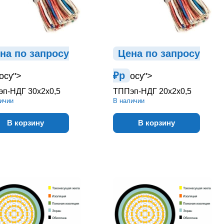
на по зап
р
осу
Цена по зап
р
осу
₽
р
осу">
осу">
п-НДГ 30х2х0,5
ТППэп-НДГ 20х2х0,5
ичии
В наличии
В корзину
В корзину