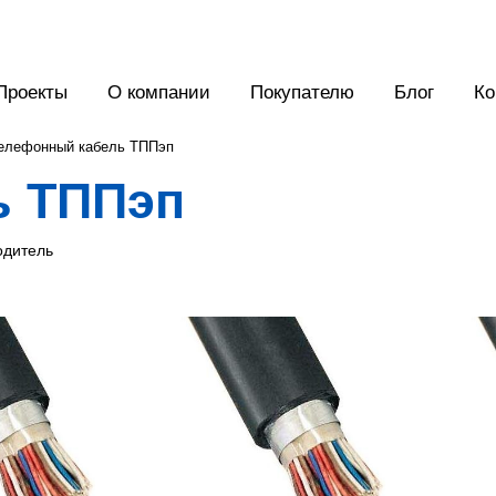
Проекты
О компании
Покупателю
Блог
Ко
елефонный кабель ТППэп
ь ТППэп
одитель