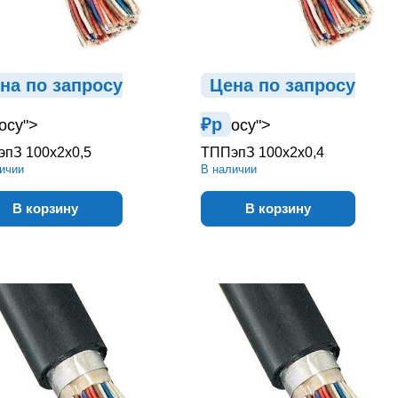
на по зап
р
осу
Цена по зап
р
осу
₽
р
осу">
осу">
пЗ 100х2х0,5
ТППэпЗ 100х2х0,4
ичии
В наличии
В корзину
В корзину