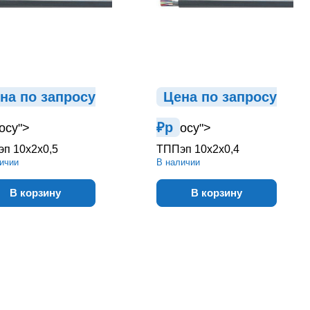
на по зап
р
осу
Цена по зап
р
осу
₽
р
осу">
осу">
п 10х2х0,5
ТППэп 10х2х0,4
ичии
В наличии
В корзину
В корзину