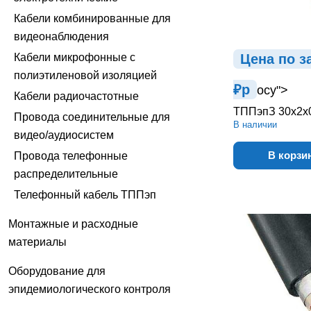
Кабели комбинированные для
видеонаблюдения
Кабели микрофонные с
Цена по з
полиэтиленовой изоляцией
₽
р
осу">
Кабели радиочастотные
ТППэпЗ 30х2х
Провода соединительные для
В наличии
видео/аудиосистем
В корзи
Провода телефонные
распределительные
Телефонный кабель ТППэп
Монтажные и расходные
материалы
Оборудование для
эпидемиологического контроля