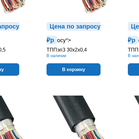
ап
р
осу
Цена по зап
р
осу
Це
₽
р
₽
р
осу">
0,5
ТППэпЗ 30х2х0,4
ТППэ
В наличии
В нал
ну
В корзину