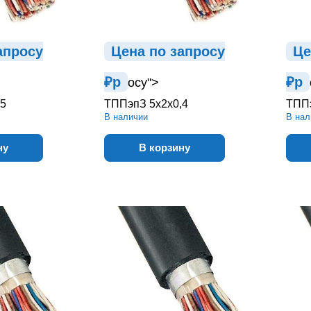
ап
р
осу
Цена по зап
р
осу
Це
₽
р
₽
р
осу">
,5
ТППэпЗ 5х2х0,4
ТППэ
В наличии
В нал
ну
В корзину