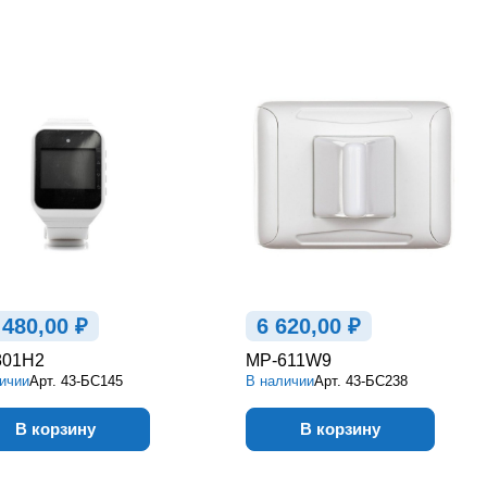
 480,00 ₽
6 620,00 ₽
801H2
MP-611W9
ичии
Арт.
43-БС145
В наличии
Арт.
43-БС238
В корзину
В корзину