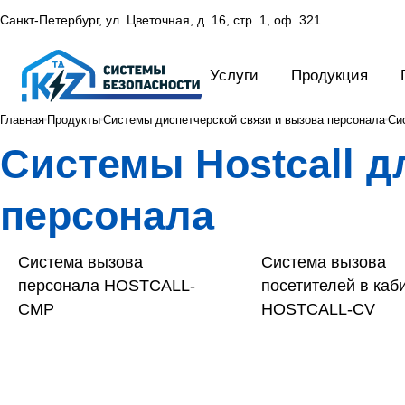
Санкт-Петербург, ул. Цветочная, д. 16,
стр. 1, оф. 321
Услуги
Продукция
Главная
Продукты
Системы диспетчерской связи и вызова персонала
Си
Системы Hostcall д
персонала
Cистема вызова
Cистема вызова
персонала HOSTCALL-
посетителей в каб
CMP
HOSTCALL-CV
Общее оборудование к
системам вызова
Переговорные уст
персонала HOSTCALL-NM