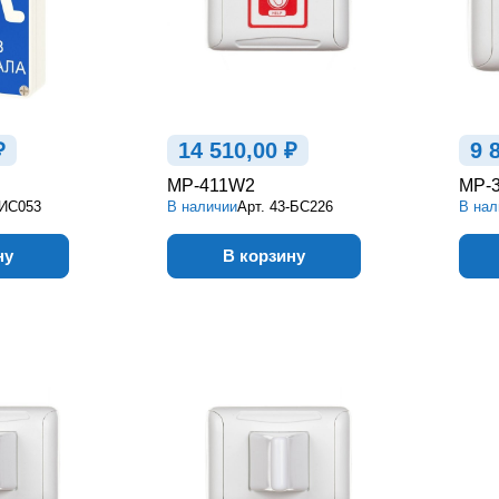
₽
14 510,00 ₽
9 
MP-411W2
MP-
-ИС053
В наличии
Арт.
43-БС226
В нал
ну
В корзину