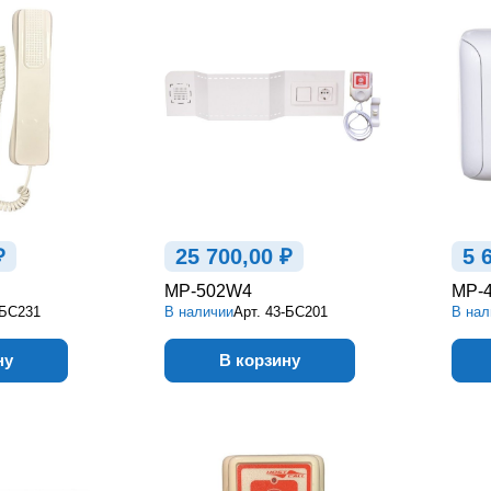
₽
25 700,00 ₽
5 
MP-502W4
MP-
-БС231
В наличии
Арт.
43-БС201
В нал
ну
В корзину