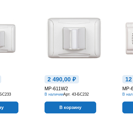
2 490,00 ₽
12
MP-611W2
MP-
-БС233
В наличии
Арт.
43-БС232
В нал
ну
В корзину