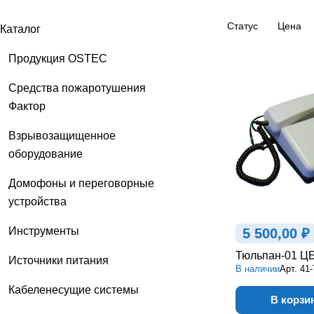
и NP
Статус
Цена
Каталог
Системы вызова персонала по
Продукция OSTEC
программе «Доступная среда»
Средства пожаротушения
Фактор
Взрывозащищенное
оборудование
Домофоны и переговорные
устройства
Инструменты
5 500,00 ₽
Тюльпан-01 Ц
Источники питания
В наличии
Арт.
41
Кабеленесущие системы
В корзи