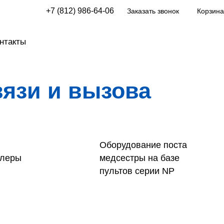
+7 (812) 986-64-06
Заказать звонок
Корзина
нтакты
вязи и вызова
Оборудование поста
ллеры
медсестры на базе
пультов серии NP
 электронной
Системы вызова
и HOSTCALL-QM
пациентов