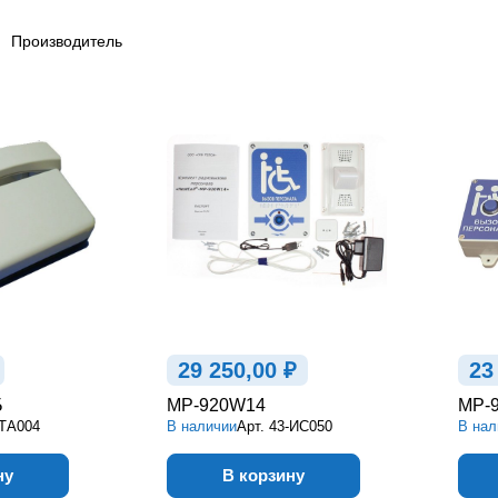
Производитель
29 250,00 ₽
23
Б
MP-920W14
MP-
-ТА004
В наличии
Арт.
43-ИС050
В нал
ну
В корзину