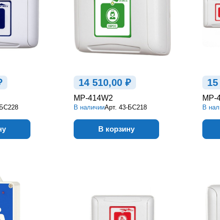
₽
14 510,00 ₽
15
MP-414W2
MP-
-БС228
В наличии
Арт.
43-БС218
В нал
ну
В корзину