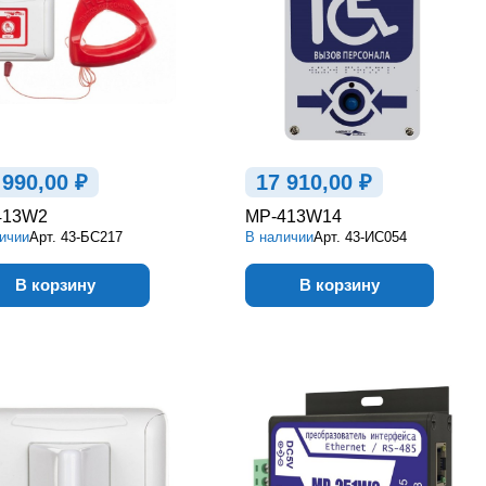
 990,00 ₽
17 910,00 ₽
413W2
MP-413W14
ичии
Арт.
43-БС217
В наличии
Арт.
43-ИС054
В корзину
В корзину