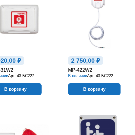
920,00 ₽
2 750,00 ₽
431W2
MP-422W2
ичии
Арт.
43-БС227
В наличии
Арт.
43-БС222
В корзину
В корзину