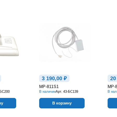
3 190,00 ₽
20
MP-811S1
MP-
-БС200
В наличии
Арт.
43-БС139
В нал
ну
В корзину