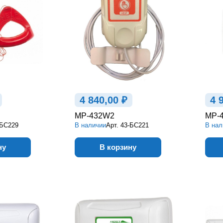
4 840,00 ₽
4 
MP-432W2
MP-
-БС229
В наличии
Арт.
43-БС221
В нал
ну
В корзину