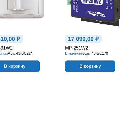
810,00 ₽
17 090,00 ₽
331W2
MP-251W2
ичии
Арт.
43-БС224
В наличии
Арт.
43-БС170
В корзину
В корзину