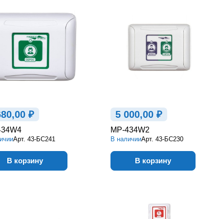
680,00 ₽
5 000,00 ₽
434W4
MP-434W2
ичии
Арт.
43-БС241
В наличии
Арт.
43-БС230
В корзину
В корзину