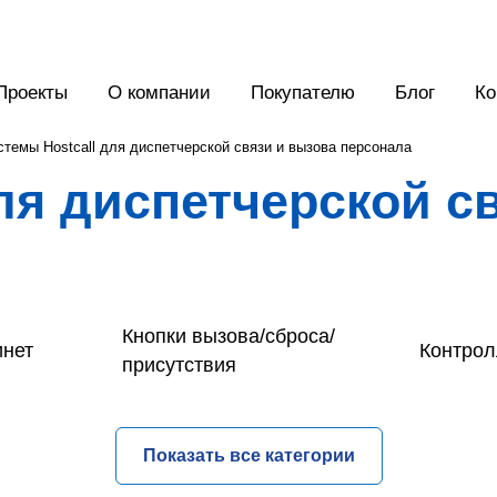
Проекты
О компании
Покупателю
Блог
Ко
стемы Hostcall для диспетчерской связи и вызова персонала
ля диспетчерской с
Кнопки вызова/сброса/
инет
Контро
присутствия
Показать все категории
Система вызова
Система
ройства
персонала HOSTCALL-TM
очеред