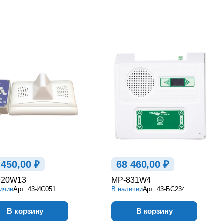
 450,00 ₽
68 460,00 ₽
920W13
MP-831W4
ичии
Арт.
43-ИС051
В наличии
Арт.
43-БС234
В корзину
В корзину