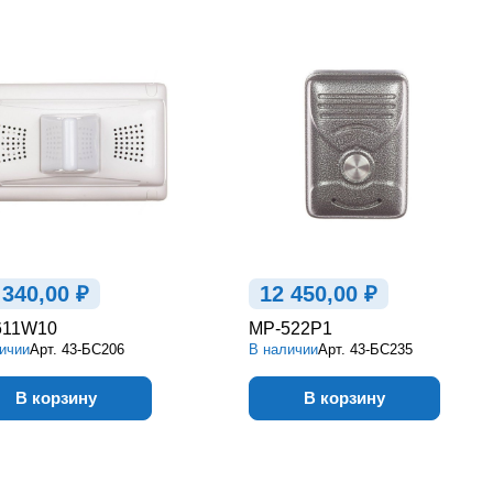
 340,00 ₽
12 450,00 ₽
611W10
MP-522P1
ичии
Арт.
43-БС206
В наличии
Арт.
43-БС235
В корзину
В корзину