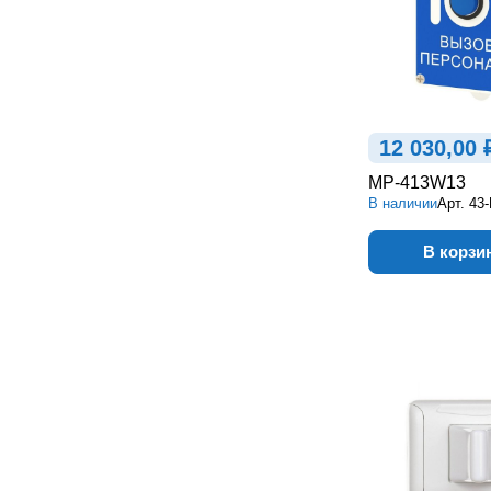
12 030,00 
MP-413W13
В наличии
Арт.
43
В корзи