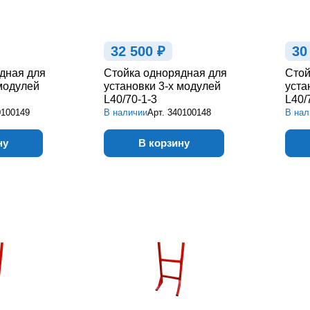
32 500 ₽
30
дная для
Стойка однорядная для
Стой
 модулей
установки 3-х модулей
уста
L40/70-1-3
L40/
0100149
В наличии
Арт.
340100148
В нал
ну
В корзину