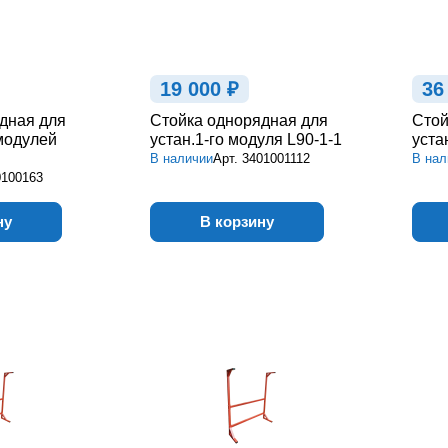
19 000 ₽
36
дная для
Стойка однорядная для
Стой
 модулей
устан.1-го модуля L90-1-1
уста
В наличии
Арт.
3401001112
В нал
0100163
ну
В корзину