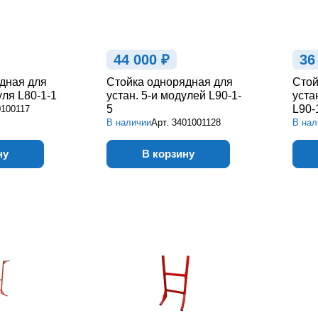
44 000 ₽
36
дная для
Стойка однорядная для
Стой
уля L80-1-1
устан. 5-и модулей L90-1-
уста
5
L90-
0100117
В наличии
Арт.
3401001128
В нал
ну
В корзину