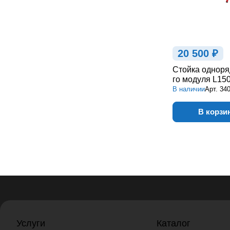
20 500 ₽
Стойка одноря
го модуля L150
В наличии
Арт.
34
В корзи
Услуги
Каталог