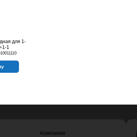
дная для 1-
-1-1
010011110
ну
Компания