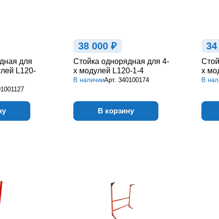
38 000 ₽
34
дная для
Стойка однорядная для 4-
Стой
улей L120-
х модулей L120-1-4
х мо
В наличии
Арт.
340100174
В нал
01001127
ну
В корзину