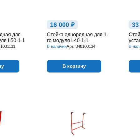
16 000 ₽
33
дная для
Стойка однорядная для 1-
Стой
уля L50-1-1
го модуля L40-1-1
уста
01001131
В наличии
Арт.
340100134
В нал
ну
В корзину