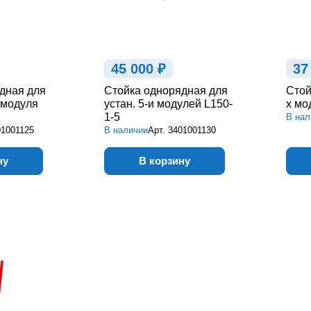
45 000 ₽
37
дная для
Стойка однорядная для
Стой
 модуля
устан. 5-и модулей L150-
х мо
1-5
В нал
01001125
В наличии
Арт.
3401001130
ну
В корзину