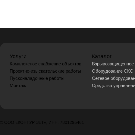
Услуги
Каталог
Комплексное снабжение объектов
Взрывозащищенное 
Проектно-изыскательские работы
Оборудование СКС
Пусконаладочные работы
Сетевое оборудова
Монтаж
Средства управлен
© ООО «КОНТУР-ЗЕТ», ИНН: 7801295461