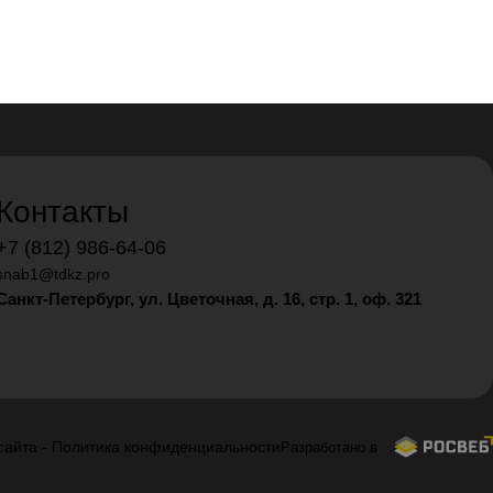
Контакты
+7 (812) 986-64-06
snab1@tdkz.pro
Санкт-Петербург, ул. Цветочная, д. 16,
стр. 1, оф. 321
сайта
-
Политика конфиденциальности
Разработано в