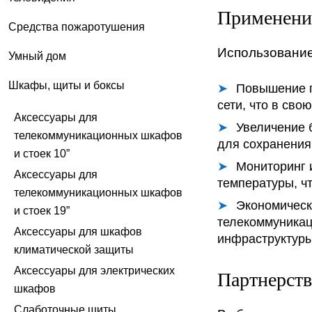
Применени
Средства пожаротушения
Использование
Умный дом
Шкафы, щиты и боксы
Повышение п
сети, что в св
Аксессуары для
Увеличение 
телекоммуникационных шкафов
для сохранения
и стоек 10”
Мониторинг 
Аксессуары для
температуры, ч
телекоммуникационных шкафов
Экономическ
и стоек 19”
телекоммуникац
Аксессуары для шкафов
инфраструктуры
климатической защиты
Аксессуары для электрических
Партнерст
шкафов
Слаботочные щиты