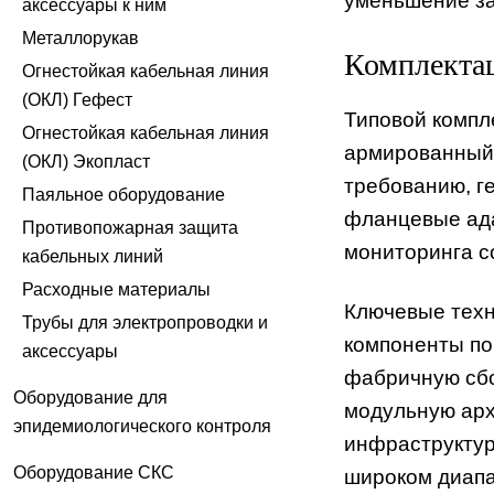
уменьшение за
аксессуары к ним
Металлорукав
Комплектац
Огнестойкая кабельная линия
(ОКЛ) Гефест
Типовой компл
Огнестойкая кабельная линия
армированный)
(ОКЛ) Экопласт
требованию, г
Паяльное оборудование
фланцевые ада
Противопожарная защита
мониторинга с
кабельных линий
Расходные материалы
Ключевые тех
Трубы для электропроводки и
компоненты по
аксессуары
фабричную сбо
Оборудование для
модульную арх
эпидемиологического контроля
инфраструктур
Оборудование СКС
широком диапа