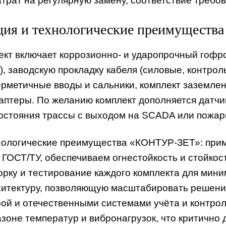
трат на регулярную замену, соответствие требов
ия и технологические преимущества
ект включает коррозионно- и ударопрочный гофр
, заводскую прокладку кабеля (силовые, контрол
ерметичные вводы и сальники, комплект заземле
птеры. По желанию комплект дополняется датчи
остояния трассы с выходом на SCADA или пожар
нологические преимущества «КОНТУР-ЗЕТ»: при
 ГОСТ/ТУ, обеспечиваем огнестойкость и стойкос
рку и тестирование каждого комплекта для мини
итектуру, позволяющую масштабировать решение
ой и отечественными системами учёта и контрол
зоне температур и вибронагрузок, что критично 