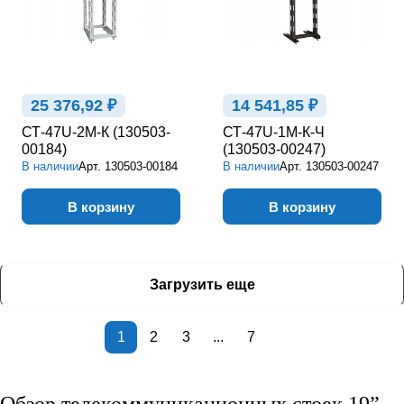
25 376,92 ₽
14 541,85 ₽
СТ-47U-2М-К (130503-
СТ-47U-1М-К-Ч
00184)
(130503-00247)
В наличии
Арт.
130503-00184
В наличии
Арт.
130503-00247
В корзину
В корзину
Загрузить еще
1
2
3
...
7