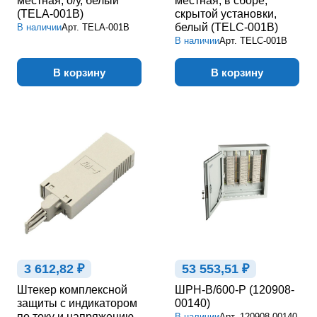
местная, о/у, белый
местная, в сборе,
(TELA-001B)
скрытой установки,
белый (TELC-001B)
В наличии
Арт.
TELA-001B
В наличии
Арт.
TELC-001B
В корзину
В корзину
3 612,82 ₽
53 553,51 ₽
Штекер комплексной
ШРН-В/600-Р (120908-
защиты с индикатором
00140)
по току и напряжению
В наличии
Арт.
120908-00140