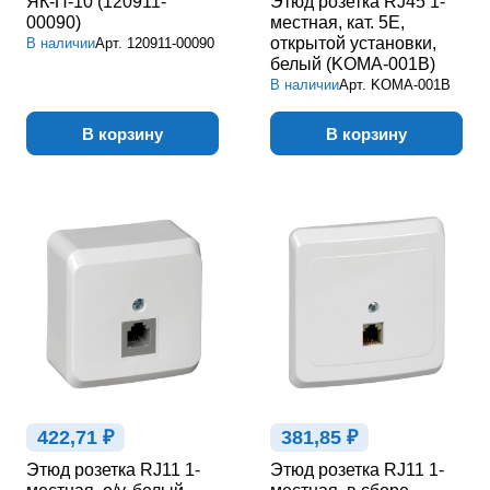
ЯК-П-10 (120911-
Этюд розетка RJ45 1-
00090)
местная, кат. 5Е,
открытой установки,
В наличии
Арт.
120911-00090
белый (KOMA-001B)
В наличии
Арт.
KOMA-001B
В корзину
В корзину
422,71 ₽
381,85 ₽
Этюд розетка RJ11 1-
Этюд розетка RJ11 1-