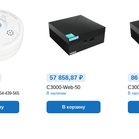
57 858,87 ₽
86
С3000-Web-50
С30
64-439-565
В наличии
В нал
ну
В корзину