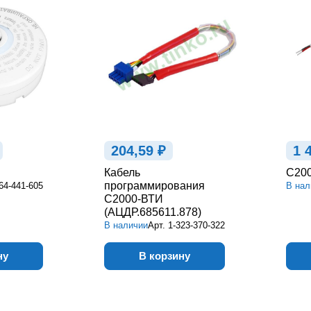
204,59 ₽
1 
Кабель
С20
программирования
64-441-605
В нал
С2000-ВТИ
(АЦДР.685611.878)
В наличии
Арт.
1-323-370-322
ну
В корзину