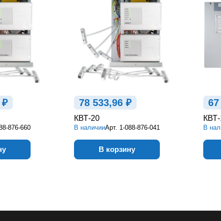
 ₽
78 533,96 ₽
67
КВТ-20
КВТ-
88-876-660
В наличии
Арт.
1-088-876-041
В нал
ну
В корзину