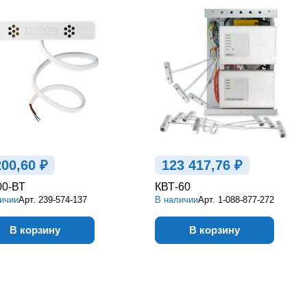
200,60 ₽
123 417,76 ₽
00-ВТ
КВТ-60
ичии
Арт.
239-574-137
В наличии
Арт.
1-088-877-272
В корзину
В корзину