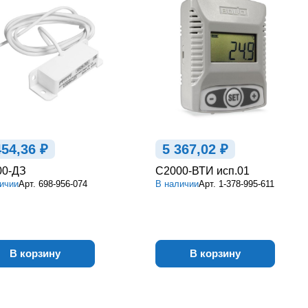
454,36 ₽
5 367,02 ₽
00-ДЗ
С2000-ВТИ исп.01
ичии
Арт.
698-956-074
В наличии
Арт.
1-378-995-611
В корзину
В корзину