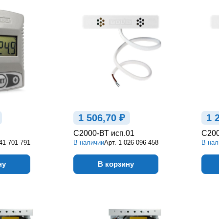
1 506,70 ₽
1 
С2000-ВТ исп.01
С20
41-701-791
В наличии
Арт.
1-026-096-458
В нал
ну
В корзину