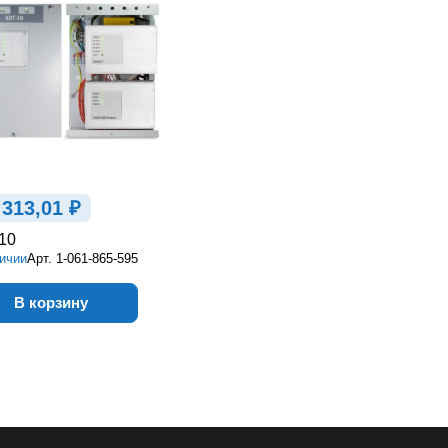
 313,01 ₽
10
ичии
Арт.
1-061-865-595
В корзину