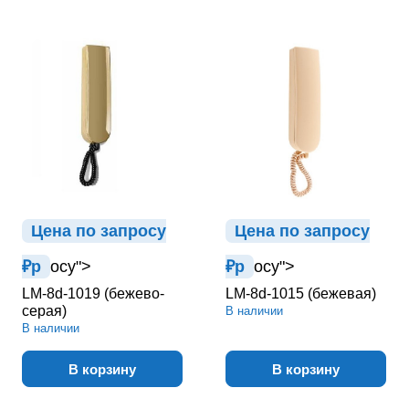
Цена по зап
р
осу
Цена по зап
р
осу
₽
р
осу">
₽
р
осу">
LM-8d-1019 (бежево-
LM-8d-1015 (бежевая)
серая)
В наличии
В наличии
В корзину
В корзину