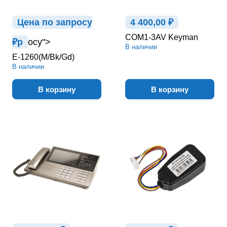
Цена по зап
р
осу
4 400,00 ₽
COM1-3AV Keyman
₽
р
осу">
В наличии
E-1260(M/Bk/Gd)
В наличии
В корзину
В корзину