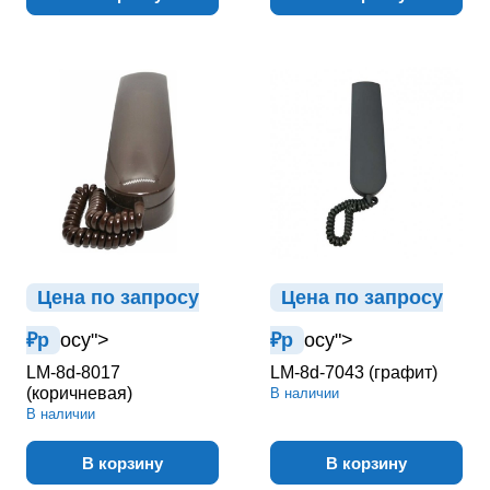
Цена по зап
р
осу
Цена по зап
р
осу
₽
р
осу">
₽
р
осу">
LM-8d-8017
LM-8d-7043 (графит)
(коричневая)
В наличии
В наличии
В корзину
В корзину