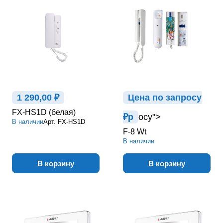
1 290,00 ₽
Цена по зап
р
осу
FX-HS1D (белая)
₽
р
осу">
В наличии
Арт.
FX-HS1D
F-8 Wt
В наличии
В корзину
В корзину