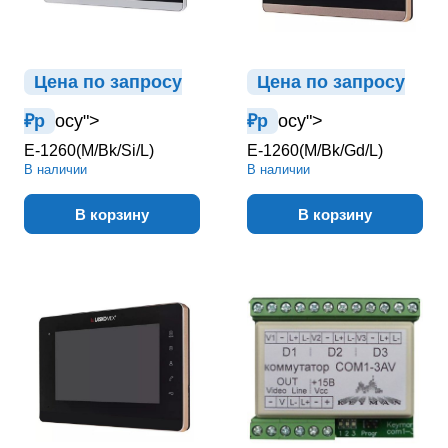
Цена по зап
р
осу
Цена по зап
р
осу
₽
р
осу">
₽
р
осу">
E-1260(M/Bk/Si/L)
E-1260(M/Bk/Gd/L)
В наличии
В наличии
В корзину
В корзину