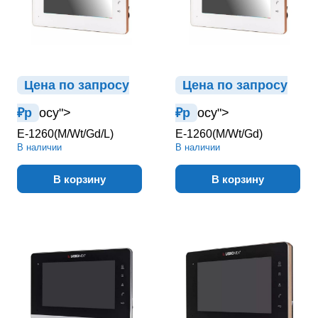
Цена по зап
р
осу
Цена по зап
р
осу
₽
р
осу">
₽
р
осу">
E-1260(M/Wt/Gd/L)
E-1260(M/Wt/Gd)
В наличии
В наличии
В корзину
В корзину