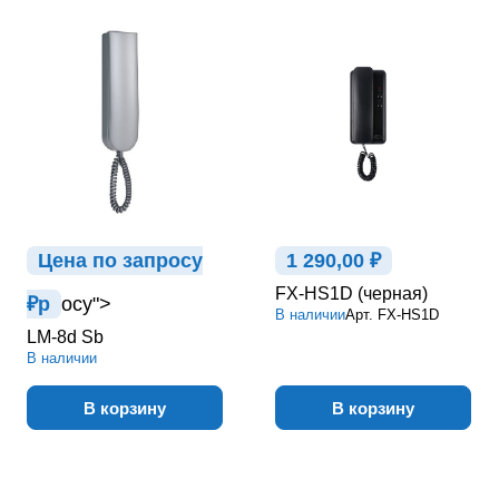
Цена по зап
р
осу
1 290,00 ₽
FX-HS1D (черная)
₽
р
осу">
В наличии
Арт.
FX-HS1D
LM-8d Sb
В наличии
В корзину
В корзину