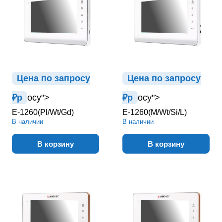
Цена по зап
р
осу
Цена по зап
р
осу
₽
р
осу">
₽
р
осу">
E-1260(Pl/Wt/Gd)
E-1260(M/Wt/Si/L)
В наличии
В наличии
В корзину
В корзину