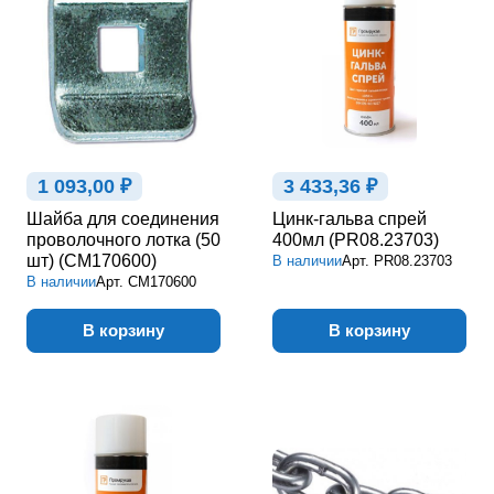
1 093,00 ₽
3 433,36 ₽
Шайба для соединения
Цинк-гальва спрей
проволочного лотка (50
400мл (PR08.23703)
шт) (CM170600)
В наличии
Арт.
PR08.23703
В наличии
Арт.
CM170600
В корзину
В корзину