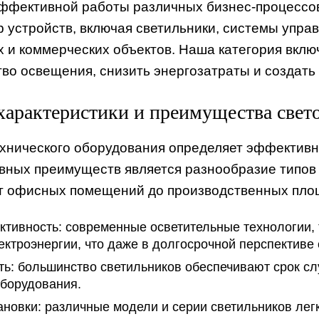
ффективной работы различных бизнес-процессов
р устройств, включая светильники, системы упр
и коммерческих объектов. Наша категория включ
тво освещения, снизить энергозатраты и создать
арактеристики и преимущества свет
хнического оборудования определяет эффективно
вных преимуществ является разнообразие типов 
т офисных помещений до производственных площ
тивность:
современные осветительные технологии, 
ектроэнергии, что даже в долгосрочной перспективе
ть:
большинство светильников обеспечивают срок слу
оборудования.
ановки:
различные модели и серии светильников лег