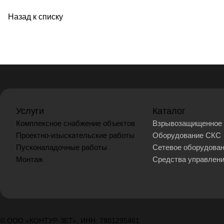
Назад к списку
Услуги
Каталог
Комплексное снабжение объектов
Взрывозащищенное 
Проектно-изыскательские работы
Оборудование СКС
Пусконаладочные работы
Сетевое оборудова
Монтаж
Средства управлен
© ООО «КОНТУР-ЗЕТ», ИНН: 7801295461