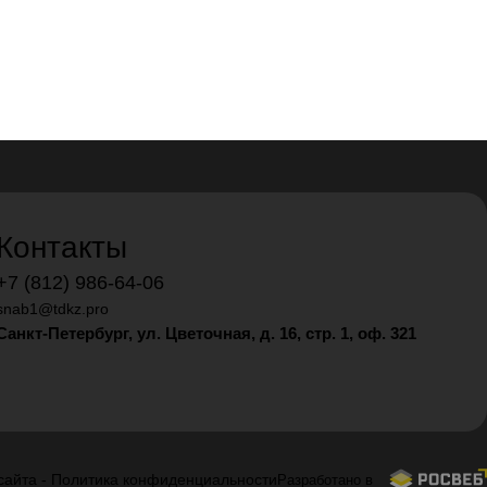
Контакты
+7 (812) 986-64-06
snab1@tdkz.pro
Санкт-Петербург, ул. Цветочная, д. 16,
стр. 1, оф. 321
сайта
-
Политика конфиденциальности
Разработано в