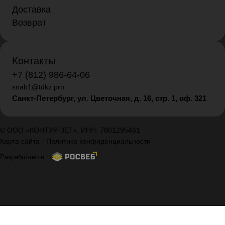
Доставка
Возврат
Контакты
+7 (812) 986-64-06
snab1@tdkz.pro
Санкт-Петербург, ул. Цветочная, д. 16,
стр. 1, оф. 321
© ООО «КОНТУР-ЗЕТ», ИНН: 7801295461
Карта сайта
-
Политика конфиденциальности
Разработано в