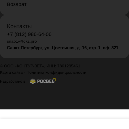
Возврат
Контакты
+7 (812) 986-64-06
snab1@tdkz.pro
Санкт-Петербург, ул. Цветочная, д. 16,
стр. 1, оф. 321
© ООО «КОНТУР-ЗЕТ», ИНН: 7801295461
Карта сайта
-
Политика конфиденциальности
Разработано в