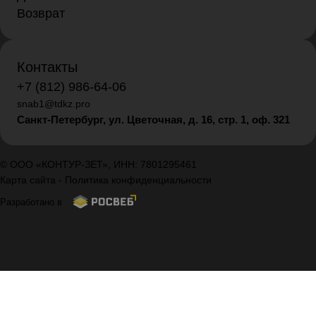
Возврат
Контакты
+7 (812) 986-64-06
snab1@tdkz.pro
Санкт-Петербург, ул. Цветочная, д. 16,
стр. 1, оф. 321
© ООО «КОНТУР-ЗЕТ», ИНН: 7801295461
Карта сайта
-
Политика конфиденциальности
Разработано в