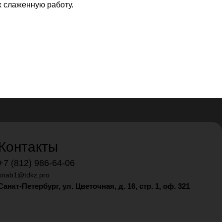
х слаженную работу.
Контакты
+7 (812) 986-64-06
snab1@tdkz.pro
Санкт-Петербург, ул. Цветочная, д. 16,
стр. 1, оф. 321