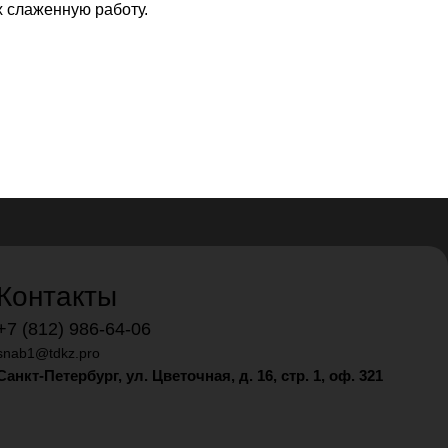
х слаженную работу.
Контакты
+7 (812) 986-64-06
snab1@tdkz.pro
Санкт-Петербург, ул. Цветочная, д. 16,
стр. 1, оф. 321