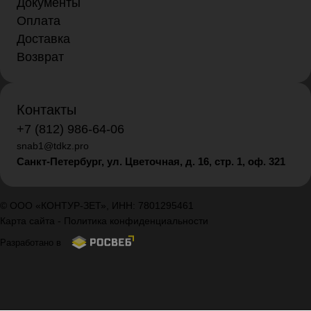
Документы
Оплата
Доставка
Возврат
Контакты
+7 (812) 986-64-06
snab1@tdkz.pro
Санкт-Петербург, ул. Цветочная, д. 16,
стр. 1, оф. 321
© ООО «КОНТУР-ЗЕТ», ИНН: 7801295461
Карта сайта
-
Политика конфиденциальности
Разработано в