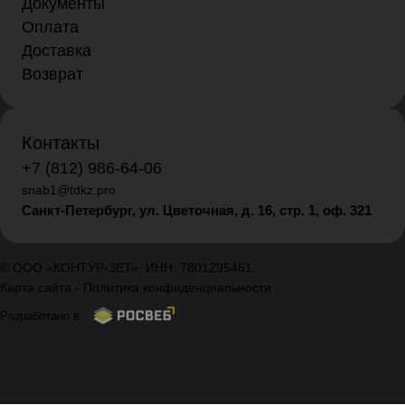
Документы
Оплата
Доставка
Возврат
Контакты
+7 (812) 986-64-06
snab1@tdkz.pro
Санкт-Петербург, ул. Цветочная, д. 16,
стр. 1, оф. 321
© ООО «КОНТУР-ЗЕТ», ИНН: 7801295461
Карта сайта
-
Политика конфиденциальности
Разработано в