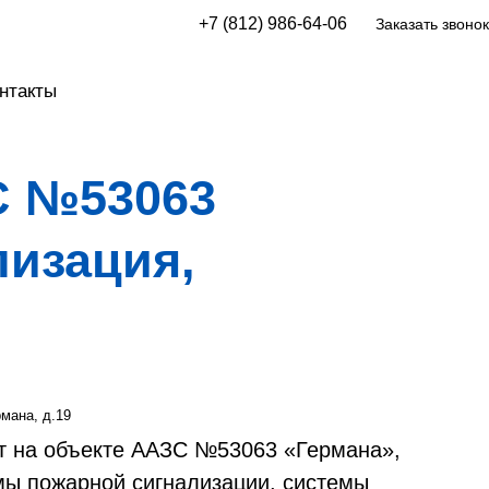
+7 (812) 986-64-06
Заказать звонок
нтакты
С №53063
лизация,
рмана, д.19
т на объекте ААЗС №53063 «Германа»,
мы пожарной сигнализации, системы