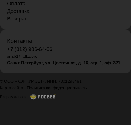
Оплата
Доставка
Возврат
Контакты
+7 (812) 986-64-06
snab1@tdkz.pro
Санкт-Петербург, ул. Цветочная, д. 16,
стр. 1, оф. 321
© ООО «КОНТУР-ЗЕТ», ИНН: 7801295461
Карта сайта
-
Политика конфиденциальности
Разработано в