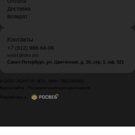
Оплата
Доставка
Возврат
Контакты
+7 (812) 986-64-06
snab1@tdkz.pro
Санкт-Петербург, ул. Цветочная, д. 16,
стр. 1, оф. 321
© ООО «КОНТУР-ЗЕТ», ИНН: 7801295461
Карта сайта
-
Политика конфиденциальности
Разработано в