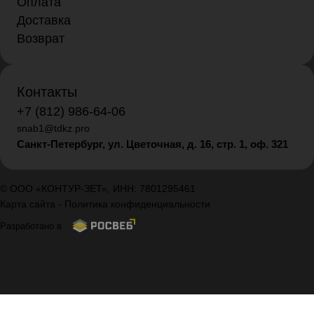
Оплата
Доставка
Возврат
Контакты
+7 (812) 986-64-06
snab1@tdkz.pro
Санкт-Петербург, ул. Цветочная, д. 16,
стр. 1, оф. 321
© ООО «КОНТУР-ЗЕТ», ИНН: 7801295461
Карта сайта
-
Политика конфиденциальности
Разработано в