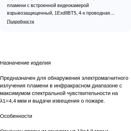
пламени с встроенной видеокамерой
взрывозащищенный, 1ExdIIBT5, 4-х проводная
схема включения, 1ИК канал, спектральная
Подробности
чувствительность 4.4 мкм, 25м х 90°, регулировка
порога срабатывания, U-пит.8...28 В, I-потр.250 мА
(при включенном подогреве), IP65, t-раб.-55...+55°С
Назначение изделия
Предназначен для обнаружения электромагнитного
излучения пламени в инфракрасном диапазоне с
максимумом спектральной чувствительности на
λ1=4,4 мкм и выдачи извещения о пожаре.
Особенности