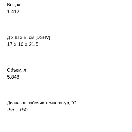
Вес, кг
1.412
Д х Ш х В, см [DSHV]
17 x 16 x 21.5
Объем, л
5.848
Диапазон рабочих температур, °С
-55…+50