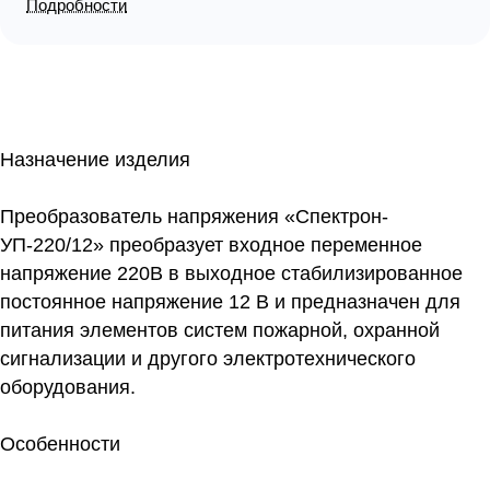
раб.-70…+90°С, 77x140 мм, нержавеющая сталь
Подробности
Назначение изделия
Преобразователь напряжения «Спектрон-
УП-220/12» преобразует входное переменное
напряжение 220В в выходное стабилизированное
постоянное напряжение 12 В и предназначен для
питания элементов систем пожарной, охранной
сигнализации и другого электротехнического
оборудования.
Особенности