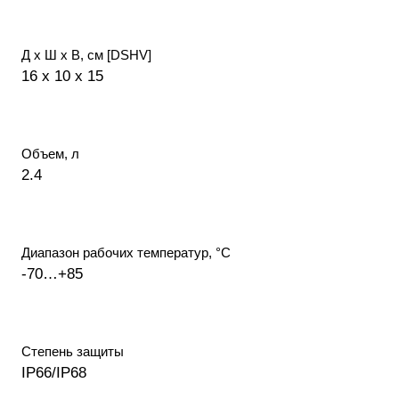
Д х Ш х В, см [DSHV]
16 x 10 x 15
Объем, л
2.4
Диапазон рабочих температур, °С
-70…+85
Степень защиты
IP66/IP68