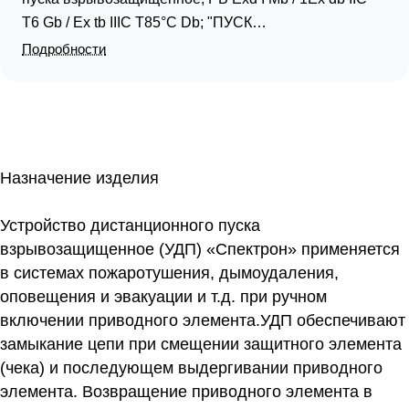
T6 Gb / Ex tb IIIC T85°C Db; "ПУСК
ПОЖАРОТУШЕНИЯ"; 2-х проводная схема
Подробности
подключения; U-пит.9...28В, I-деж. 0.05 мА, I-пож.25
мА; IP66/IP68, t-раб.-70...+85°C, 130х90х116 мм.
Корпус желтого цвета. Нержавеющая сталь
12Х18Н10Т. Без кабельных вводов.
Назначение изделия
Устройство дистанционного пуска
взрывозащищенное (УДП) «Спектрон» применяется
в системах пожаротушения, дымоудаления,
оповещения и эвакуации и т.д. при ручном
включении приводного элемента.УДП обеспечивают
замыкание цепи при смещении защитного элемента
(чека) и последующем выдергивании приводного
элемента. Возвращение приводного элемента в