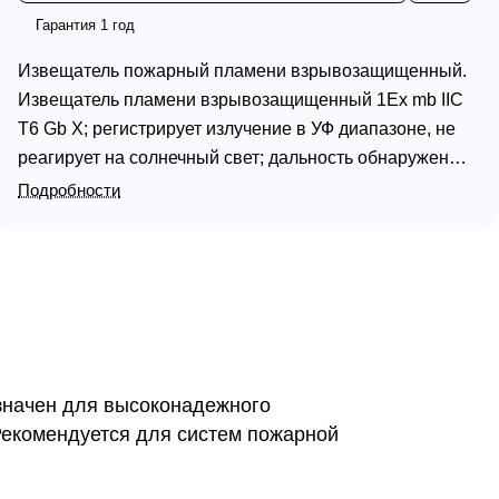
Гарантия 1 год
Извещатель пожарный пламени взрывозащищенный.
Извещатель пламени взрывозащищенный 1Ex mb IIC
T6 Gb Х; регистрирует излучение в УФ диапазоне, не
реагирует на солнечный свет; дальность обнаружения
50 м (ТП5) и 25 м (ТП6), угол обзора 100°,
Подробности
инерционность 3, 7, 15, 22 с (выбирает пользователь);
2/4 проводная схема подключения; U-пит.9…28 В, I-
потр 25 мА; IP66, t-раб.-55…+75°C, 103х69х120 мм.
Корпус из АБС пластика.
значен для высоконадежного
Рекомендуется для систем пожарной