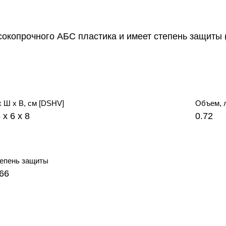
сокопрочного АБС пластика и имеет степень защиты 
х Ш х В, см [DSHV]
Объем, 
 x 6 x 8
0.72
епень защиты
66