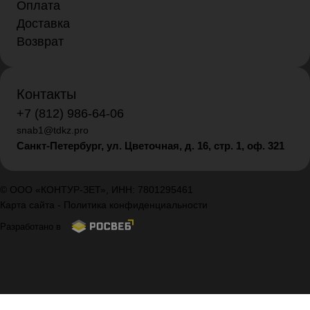
Оплата
Доставка
Возврат
Контакты
+7 (812) 986-64-06
snab1@tdkz.pro
Санкт-Петербург, ул. Цветочная, д. 16,
стр. 1, оф. 321
© ООО «КОНТУР-ЗЕТ», ИНН: 7801295461
Карта сайта
-
Политика конфиденциальности
Разработано в