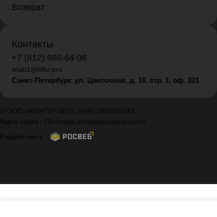
Возврат
Контакты
+7 (812) 986-64-06
snab1@tdkz.pro
Санкт-Петербург, ул. Цветочная, д. 16,
стр. 1, оф. 321
© ООО «КОНТУР-ЗЕТ», ИНН: 7801295461
Карта сайта
-
Политика конфиденциальности
Разработано в