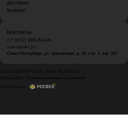
Доставка
Возврат
Контакты
+7 (812) 986-64-06
snab1@tdkz.pro
Санкт-Петербург, ул. Цветочная, д. 16,
стр. 1, оф. 321
© ООО «КОНТУР-ЗЕТ», ИНН: 7801295461
Карта сайта
-
Политика конфиденциальности
Разработано в