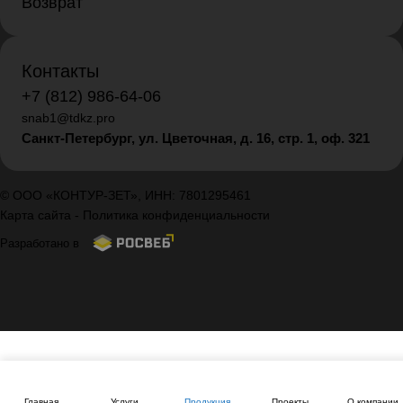
Возврат
Контакты
+7 (812) 986-64-06
snab1@tdkz.pro
Санкт-Петербург, ул. Цветочная, д. 16,
стр. 1, оф. 321
© ООО «КОНТУР-ЗЕТ», ИНН: 7801295461
Карта сайта
-
Политика конфиденциальности
Разработано в
Главная
Услуги
Продукция
Проекты
О компании