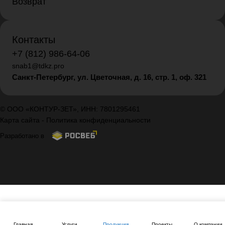
Возврат
Контакты
+7 (812) 986-64-06
snab1@tdkz.pro
Санкт-Петербург, ул. Цветочная, д. 16,
стр. 1, оф. 321
© ООО «КОНТУР-ЗЕТ», ИНН: 7801295461
Карта сайта
-
Политика конфиденциальности
Разработано в
Главная
Услуги
Продукция
Проекты
О компании