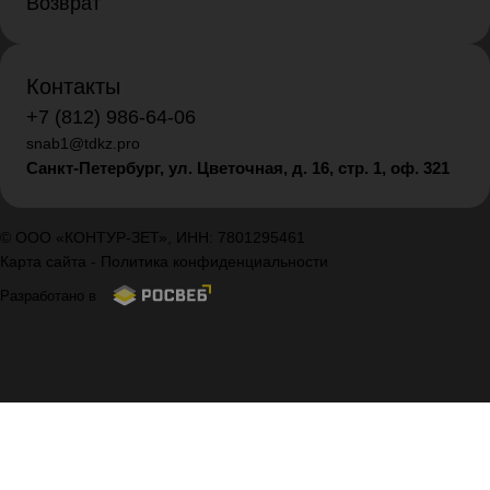
Возврат
Контакты
+7 (812) 986-64-06
snab1@tdkz.pro
Санкт-Петербург, ул. Цветочная, д. 16,
стр. 1, оф. 321
© ООО «КОНТУР-ЗЕТ», ИНН: 7801295461
Карта сайта
-
Политика конфиденциальности
Разработано в