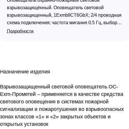
Оповещатель охранно-пожарный световой
взрывозащищённый. Оповещатель световой
взрывозащищенный, 1ExmbIICT6GbX; 2/4 проводная
схема подключения; частота мигания 0.5 Гц, выбор
режима работы; U-пит.12…36 (DC)/12…28 (AC) В, I-
Подробности
потр.130 мА; IP68; t-раб.-60…+85°C, 158х84х73 мм,
0.4 кг. Корпус из АБС пластика. В комплекте
кабельные вводы для открытой прокладки кабеля
диаметром 6…12мм
Назначение изделия
Взрывозащищенный световой оповещатель ОС-
Exm-Прометей – применяется в качестве средства
светового оповещения в системах пожарной
сигнализации и пожаротушения во взрывоопасных
зонах классов «1» и «2» закрытых объектов и
открытых установок