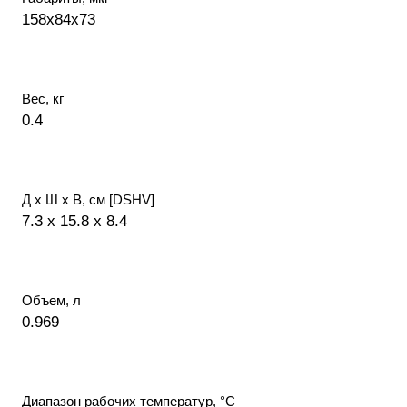
158х84х73
Вес, кг
0.4
Д х Ш х В, см [DSHV]
7.3 x 15.8 x 8.4
Объем, л
0.969
Диапазон рабочих температур, °С