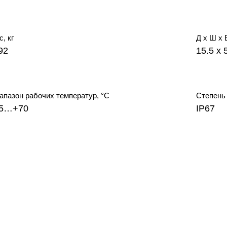
с, кг
Д х Ш х 
92
15.5 x 
апазон рабочих температур, °С
Степень
55…+70
IP67