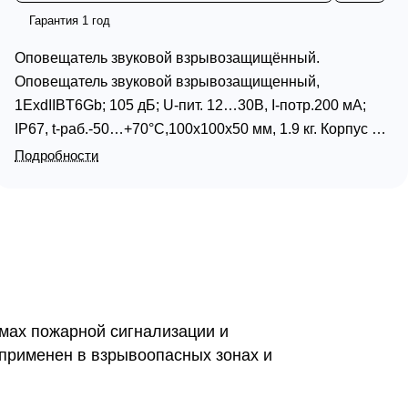
Гарантия 1 год
Оповещатель звуковой взрывозащищённый.
Оповещатель звуковой взрывозащищенный,
1ExdIIBT6Gb; 105 дБ; U-пит. 12…30В, I-потр.200 мА;
IP67, t-раб.-50…+70°C,100х100х50 мм, 1.9 кг. Корпус из
коррозионностойкой стали 12Х18Н10Т. Штуцер для
Подробности
прокладки с двойным уплотнением бронированного
кабеля с наружной частью диаметром 15.0…21.0 мм и
диаметром внутренней оболочки 6.5…13.9 мм, .
мах пожарной сигнализации и
применен в взрывоопасных зонах и