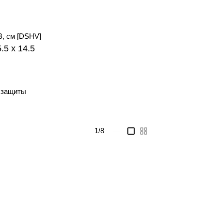
В, см [DSHV]
5.5 x 14.5
 защиты
1
/8
—