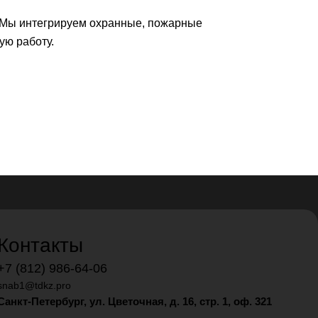
 Мы интегрируем охранные, пожарные
ую работу.
Контакты
+7 (812) 986-64-06
snab1@tdkz.pro
Санкт-Петербург, ул. Цветочная, д. 16,
стр. 1, оф. 321