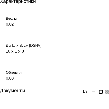
Характеристики
Вес, кг
0.02
Д х Ш х В, см [DSHV]
10 x 1 x 8
Объем, л
0.08
Документы
1
/3
—