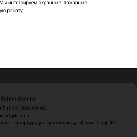
 Мы интегрируем охранные, пожарные
ую работу.
Контакты
+7 (812) 986-64-06
snab1@tdkz.pro
Санкт-Петербург, ул. Цветочная, д. 16,
стр. 1, оф. 321