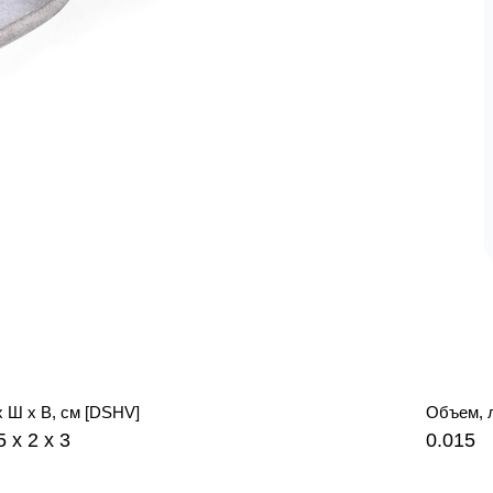
х Ш х В, см [DSHV]
Объем, 
5 x 2 x 3
0.015