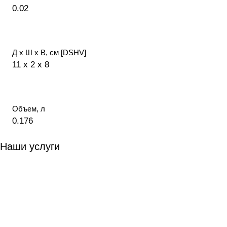
0.02
Д х Ш х В, см [DSHV]
11 x 2 x 8
Объем, л
0.176
Наши услуги