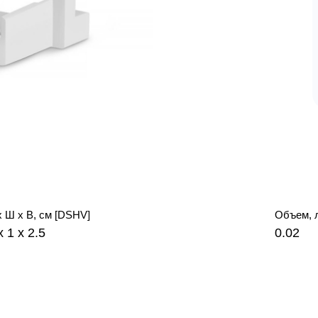
х Ш х В, см [DSHV]
Объем, 
x 1 x 2.5
0.02