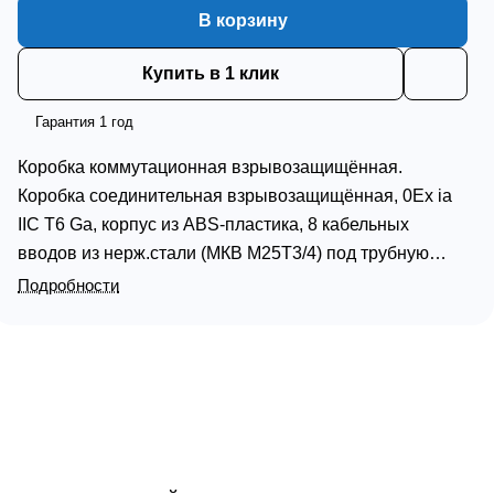
В корзину
Купить в 1 клик
Гарантия 1 год
Коробка коммутационная взрывозащищённая.
Коробка соединительная взрывозащищённая, 0Ex iа
IIC T6 Ga, корпус из ABS-пластика, 8 кабельных
вводов из нерж.стали (МКВ М25Т3/4) под трубную
разводку G3/4, проходной Ø кабеля 10...14 мм,
Подробности
быстрозажимной клеммник WAGO РМ2 (до 4мм.кв.;
300В/30А); t-раб. -55…+60 °С, IP66/67, габ.размеры
302х180х93 мм