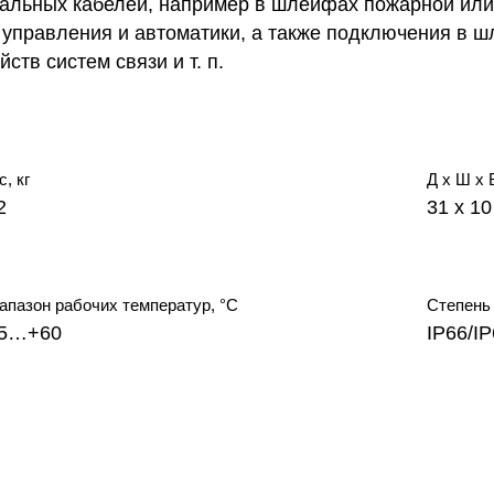
нальных кабелей, например в шлейфах пожарной или
х управления и автоматики, а также подключения в 
ств систем связи и т. п.
с, кг
Д х Ш х 
2
31 x 10
апазон рабочих температур, °С
Степень
55…+60
IP66/I