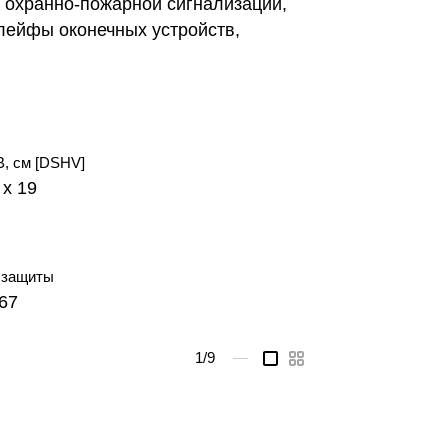
 охранно-пожарной сигнализации,
шлейфы оконечных устройств,
В, см [DSHV]
 x 19
 защиты
P67
1
/9
—