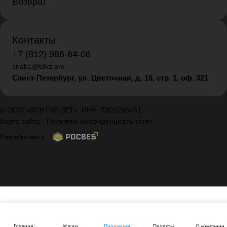
Возврат
Контакты
+7 (812) 986-64-06
snab1@tdkz.pro
Санкт-Петербург, ул. Цветочная, д. 16,
стр. 1, оф. 321
© ООО «КОНТУР-ЗЕТ», ИНН: 7801295461
Карта сайта
-
Политика конфиденциальности
Разработано в
Главная
Услуги
Продукция
Проекты
О компании